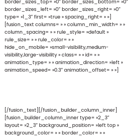
border_sizes_top= »0″ border_sizes_bottom= »0″
border_sizes_left= »0″ border_sizes_right= »0″
type= »1_3″ first= »true » spacing_right= » »]
[fusion_text columns= » » column_min_width= » »
column_spacing= » » rule_style= »default »
rule_size= » » rule_color= » »
hide_on_mobile= »small-visibility,medium-
visibility,large-visibility » class= » » id= » »
animation_type= » » animation_direction= »left »
animation_speed= »0.3″ animation_offset= » »]
[/fusion_text][/fusion_builder_column_inner]
[fusion_builder_column_inner type= »2_3″
layout= »2_3″ background_position= »left top »
background_color= » » border_color= » »