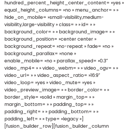
hundred_percent_height_center_content= »yes »
equal_height_columns= »no » menu_anchor= » »
hide_on_mobile= »small-visibility,medium-
visibility,large-visibility » class= » » id= » »
background_color= » » background_image= » »
background_position= »center center »
background_repeat= »no-repeat » fade= »no »
background_parallax= »none »
enable_mobile= »no » parallax_speed= »0.3″
video_mp4= » » video_webm= » » video_ogv= » »
video_url= » » video_aspect_ratio= »16:9″
video_loop= »yes » video_mute= »yes »
video_preview_image= » » border_color= » »
border_style= »solid » margin_top= » »
margin_bottom= » » padding_top= » »
padding_right= » » padding_bottom= » »
padding_left= » » type= »legacy »]
[fusion_builder_row][fusion_builder_column