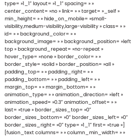
type= »1_1″ layout= »1_1″ spacing= » »
center_content= »no » link= » » target= »_self »
min_height= » » hide_on_mobile= »small-
visibility,medium-visibility,large-visibility » class= » »
id= » » background_color= » »
background_image= » » background_position= »left
top » background_repeat= »no-repeat »
hover_type= »none » border_color= » »
border_style= »solid » border_position= »all »
padding_top= » » padding_right= » »
padding_bottom= » » padding_left= » »
margin_top= » » margin_bottom= » »
animation_type= » » animation_direction= »left »
animation_speed= »0.3″ animation_offset= » »
last= »true » border_sizes_top= »0″
border_sizes_bottom= »0″ border_sizes_left= »0″
border_sizes_right= »0″ type= »1_1″ first= »true »]
[fusion_text columns= » » column_min_width= » »