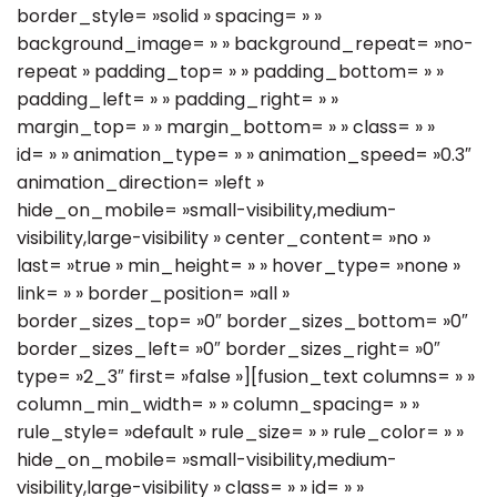
border_style= »solid » spacing= » »
background_image= » » background_repeat= »no-
repeat » padding_top= » » padding_bottom= » »
padding_left= » » padding_right= » »
margin_top= » » margin_bottom= » » class= » »
id= » » animation_type= » » animation_speed= »0.3″
animation_direction= »left »
hide_on_mobile= »small-visibility,medium-
visibility,large-visibility » center_content= »no »
last= »true » min_height= » » hover_type= »none »
link= » » border_position= »all »
border_sizes_top= »0″ border_sizes_bottom= »0″
border_sizes_left= »0″ border_sizes_right= »0″
type= »2_3″ first= »false »][fusion_text columns= » »
column_min_width= » » column_spacing= » »
rule_style= »default » rule_size= » » rule_color= » »
hide_on_mobile= »small-visibility,medium-
visibility,large-visibility » class= » » id= » »