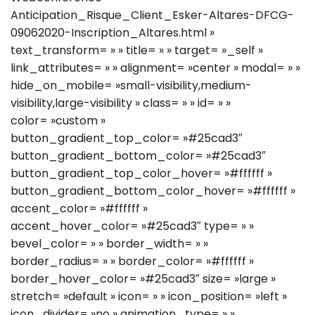
Anticipation_Risque_Client_Esker-Altares-DFCG-
09062020-Inscription_Altares.html »
text_transform= » » title= » » target= »_self »
link_attributes= » » alignment= »center » modal= » »
hide_on_mobile= »small-visibility,medium-
visibility,large-visibility » class= » » id= » »
color= »custom »
button_gradient_top_color= »#25cad3″
button_gradient_bottom_color= »#25cad3″
button_gradient_top_color_hover= »#ffffff »
button_gradient_bottom_color_hover= »#ffffff »
accent_color= »#ffffff »
accent_hover_color= »#25cad3″ type= » »
bevel_color= » » border_width= » »
border_radius= » » border_color= »#ffffff »
border_hover_color= »#25cad3″ size= »large »
stretch= »default » icon= » » icon_position= »left »
icon_divider= »no » animation_type= » »