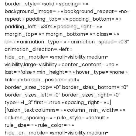
border_style= »solid » spacing= » »
background_image= » » background_repeat= »no-
repeat » padding_top= » » padding_bottom= » »
padding_left= »30% » padding_right= » »
margin_top= » » margin_bottom= » » class= » »
id= » » animation_type= » » animation_speed= »0.3″
animation_direction= »left »
hide_on_mobile= »small-visibility,medium-
visibility,large-visibility » center_content= »no »
last= »false » min_height= » » hover_type= »none »
link= » » border_position= »all »
border_sizes_top= »0″ border_sizes_bottom= »0″
border_sizes_left= »0″ border_sizes_right= »0″
type= »1_3″ first= »true » spacing_right= » »]
[fusion_text columns= » » column_min_width= » »
column_spacing= » » rule_style= »default »
rule_size= » » rule_color= » »
hide_on_mobile= »small-visibility,medium-