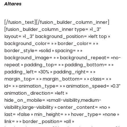
Altares
[/fusion_text][/fusion_builder_column_inner]
[fusion_builder_column_inner type= »1_3″
layout= »1_3″ background_position= »left top »
background_color= » » border_color= » »
border_style= »solid » spacing= » »
background_image= » » background_repeat= »no-
repeat » padding_top= » » padding_bottom= » »
padding_left= »30% » padding_right= » »
margin_top= » » margin_bottom= » » class= » »
id= » » animation_type= » » animation_speed= »0.3″
animation_direction= »left »
hide_on_mobile= »small-visibility,medium-
visibility,large-visibility » center_content= »no »
last= »false » min_height= » » hover_type= »none »
link= » » border_position= »all »