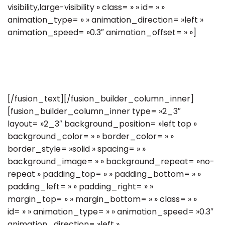
visibility,large-visibility » class= » » id= » »
animation_type= » » animation_direction= »left »
animation_speed= »0.3″ animation_offset= » »]
[/fusion_text][/fusion_builder_column_inner]
[fusion_builder_column_inner type= »2_3″
layout= »2_3″ background_position= »left top »
background_color= » » border_color= » »
border_style= »solid » spacing= » »
background_image= » » background_repeat= »no-
repeat » padding_top= » » padding_bottom= » »
padding_left= » » padding_right= » »
margin_top= » » margin_bottom= » » class= » »
id= » » animation_type= » » animation_speed= »0.3″
animation_direction= »left »