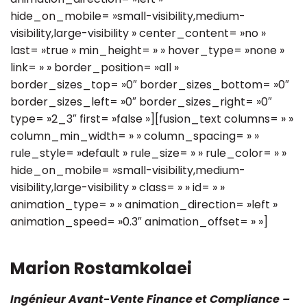
hide_on_mobile= »small-visibility,medium-
visibility,large-visibility » center_content= »no »
last= »true » min_height= » » hover_type= »none »
link= » » border_position= »all »
border_sizes_top= »0″ border_sizes_bottom= »0″
border_sizes_left= »0″ border_sizes_right= »0″
type= »2_3″ first= »false »][fusion_text columns= » »
column_min_width= » » column_spacing= » »
rule_style= »default » rule_size= » » rule_color= » »
hide_on_mobile= »small-visibility,medium-
visibility,large-visibility » class= » » id= » »
animation_type= » » animation_direction= »left »
animation_speed= »0.3″ animation_offset= » »]
Marion Rostamkolaei
Ingénieur Avant-Vente Finance et Compliance –