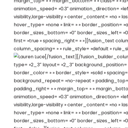
margin_top= » » margin_bottom= » » class= » » id=
animation_speed= »0.3″ animation_direction= »lef
visibility,large-visibility » center_content= »no » l
hover_type= »none » link= » » border_position= »a
border_sizes_bottom= »0″ border_sizes_left= »0″
first= »true » spacing_right= » »][fusion_text co
column_spacing= » » rule_style= »default » rule_size
[/fusion_text][/fusion_builder_col
type= »2_3″ layout= »2_3″ background_position= »
border_color= » » border_style= »solid » spacing
background_repeat= »no-repeat » padding_top= »
padding_right= » » margin_top= » » margin_bottom=
animation_speed= »0.3″ animation_direction= »lef
visibility,large-visibility » center_content= »no » l
hover_type= »none » link= » » border_position= »a
border_sizes_bottom= »0″ border_sizes_left= »0″