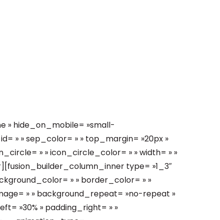
ne » hide_on_mobile= »small-
 » » id= » » sep_color= » » top_margin= »20px »
_circle= » » icon_circle_color= » » width= » »
r][fusion_builder_column_inner type= »1_3″
ackground_color= » » border_color= » »
image= » » background_repeat= »no-repeat »
ft= »30% » padding_right= » »