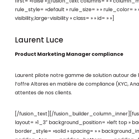
first= »false »][fusion_text columns= » » column
rule_style= »default » rule_size= » » rule_color= 
visibility,large-visibility » class= » » id= » »]
Laurent Luce
Product Marketing Manager compliance
Laurent pilote notre gamme de solution autour de la
l’offre Altares en matière de compliance (KYC, AnaC
attentes de nos clients.
[/fusion_text][/fusion_builder_column_inner][fu
layout= »1_3″ background_position= »left top » b
border_style= »solid » spacing= » » background_