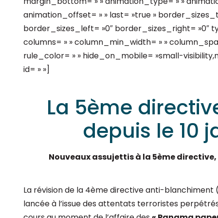
margin_bottom= » » animation_type= » » animatio
animation_offset= » » last= »true » border_size
border_sizes_left= »0″ border_sizes_right= »0″ typ
columns= » » column_min_width= » » column_spacin
rule_color= » » hide_on_mobile= »small-visibility,med
id= » »]
La 5ème directiv
depuis le 10 
Nouveaux assujettis à la 5ème directive,
La révision de la 4ème directive anti-blanchiment 
lancée à l’issue des attentats terroristes perpétré
cours au moment de l’affaire des
« Panama paper