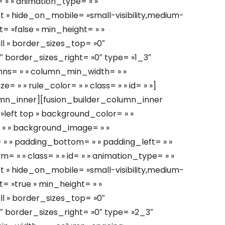
 » » animation_type= » »
t » hide_on_mobile= »small-visibility,medium-
ast= »false » min_height= » »
ll » border_sizes_top= »0″
 border_sizes_right= »0″ type= »1_3″
lumns= » » column_min_width= » »
= » » rule_color= » » class= » » id= » »]
umn_inner][fusion_builder_column_inner
left top » background_color= » »
= » » background_image= » »
 » padding_bottom= » » padding_left= » »
 » » class= » » id= » » animation_type= » »
t » hide_on_mobile= »small-visibility,medium-
ast= »true » min_height= » »
ll » border_sizes_top= »0″
 border_sizes_right= »0″ type= »2_3″