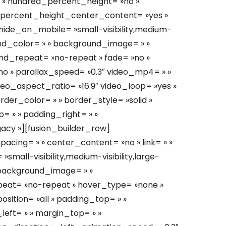
 » hundred_percent_height= »no »
_percent_height_center_content= »yes »
ide_on_mobile= »small-visibility,medium-
kground_color= » » background_image= » »
nd_repeat= »no-repeat » fade= »no »
o » parallax_speed= »0.3″ video_mp4= » »
deo_aspect_ratio= »16:9″ video_loop= »yes »
der_color= » » border_style= »solid »
 » » padding_right= » »
gacy »][fusion_builder_row]
pacing= » » center_content= »no » link= » »
small-visibility,medium-visibility,large-
 » background_image= » »
peat= »no-repeat » hover_type= »none »
osition= »all » padding_top= » »
left= » » margin_top= » »