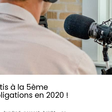
Consultez les informations relatives à
notre évaluation EcoVadis.
Consulter le rapport
à
is à la 5ème
ligations en 2020 !