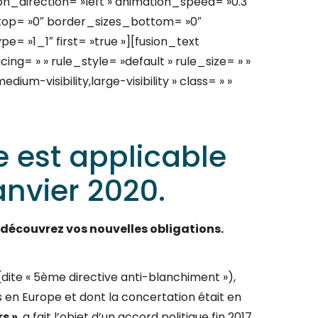
n_direction= »left » animation_speed= »0.3″
s_top= »0″ border_sizes_bottom= »0″
e= »1_1″ first= »true »][fusion_text
g= » » rule_style= »default » rule_size= » »
ium-visibility,large-visibility » class= » »
e est applicable
janvier 2020.
 découvrez vos nouvelles obligations.
(dite « 5ème directive anti-blanchiment »),
s en Europe et dont la concertation était en
s »
, a fait l’objet d’un accord politique fin 2017.