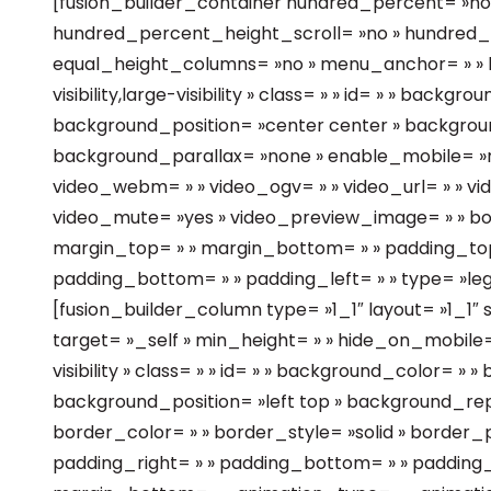
[fusion_builder_container hundred_percent= »no
hundred_percent_height_scroll= »no » hundred
equal_height_columns= »no » menu_anchor= » » h
visibility,large-visibility » class= » » id= » » bac
background_position= »center center » backgrou
background_parallax= »none » enable_mobile= »n
video_webm= » » video_ogv= » » video_url= » » vi
video_mute= »yes » video_preview_image= » » bor
margin_top= » » margin_bottom= » » padding_top=
padding_bottom= » » padding_left= » » type= »le
[fusion_builder_column type= »1_1″ layout= »1_1″ s
target= »_self » min_height= » » hide_on_mobile= »
visibility » class= » » id= » » background_color= »
background_position= »left top » background_re
border_color= » » border_style= »solid » border_p
padding_right= » » padding_bottom= » » padding_