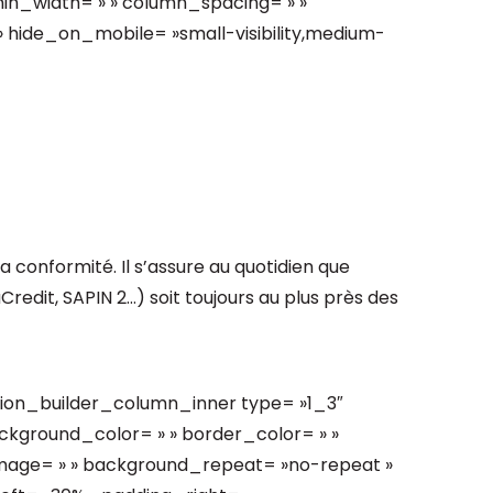
_min_width= » » column_spacing= » »
» » hide_on_mobile= »small-visibility,medium-
 conformité. Il s’assure au quotidien que
redit, SAPIN 2…) soit toujours au plus près des
sion_builder_column_inner type= »1_3″
ackground_color= » » border_color= » »
image= » » background_repeat= »no-repeat »