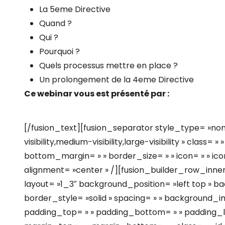
La 5eme Directive
Quand ?
Qui ?
Pourquoi ?
Quels processus mettre en place ?
Un prolongement de la 4eme Directive
Ce webinar vous est présenté par :
[/fusion_text][fusion_separator style_type= »no
visibility,medium-visibility,large-visibility » class=
bottom_margin= » » border_size= » » icon= » » icon
alignment= »center » /][fusion_builder_row_inne
layout= »1_3″ background_position= »left top » b
border_style= »solid » spacing= » » background_
padding_top= » » padding_bottom= » » padding_le