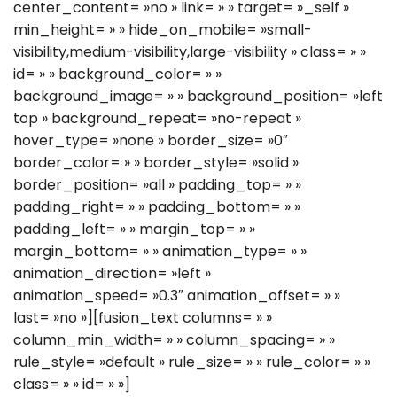
center_content= »no » link= » » target= »_self »
min_height= » » hide_on_mobile= »small-
visibility,medium-visibility,large-visibility » class= » »
id= » » background_color= » »
background_image= » » background_position= »left
top » background_repeat= »no-repeat »
hover_type= »none » border_size= »0″
border_color= » » border_style= »solid »
border_position= »all » padding_top= » »
padding_right= » » padding_bottom= » »
padding_left= » » margin_top= » »
margin_bottom= » » animation_type= » »
animation_direction= »left »
animation_speed= »0.3″ animation_offset= » »
last= »no »][fusion_text columns= » »
column_min_width= » » column_spacing= » »
rule_style= »default » rule_size= » » rule_color= » »
class= » » id= » »]