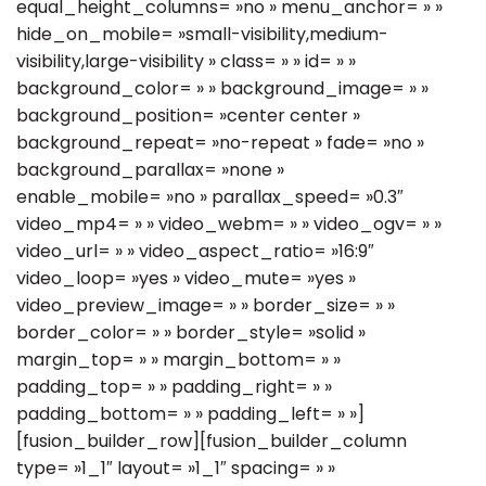
equal_height_columns= »no » menu_anchor= » »
hide_on_mobile= »small-visibility,medium-
visibility,large-visibility » class= » » id= » »
background_color= » » background_image= » »
background_position= »center center »
background_repeat= »no-repeat » fade= »no »
background_parallax= »none »
enable_mobile= »no » parallax_speed= »0.3″
video_mp4= » » video_webm= » » video_ogv= » »
video_url= » » video_aspect_ratio= »16:9″
video_loop= »yes » video_mute= »yes »
video_preview_image= » » border_size= » »
border_color= » » border_style= »solid »
margin_top= » » margin_bottom= » »
padding_top= » » padding_right= » »
padding_bottom= » » padding_left= » »]
[fusion_builder_row][fusion_builder_column
type= »1_1″ layout= »1_1″ spacing= » »