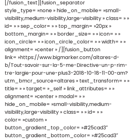
[/fusion_text][fusion_separator
style_type= »none » hide_on_mobile= »small-
visibility,medium-visibility,large-visibility » class= » »
id= » » sep_color= » » top_margin= »20px »
bottom_margin= » » border_size= » » icon= » »
icon_circle= » » icon_circle_color= » » width= » »
alignment= »center » /][fusion_button
link= »https://www.bigmarker.com/altares-d-
b/Tout-savoir-sur-la-5-me-Directive-un-p-rim-
tre-largie-pour-une-plus3-2018-10-18-11-00-am?
utm_bmcr_source=altares » text_transform= » »
title= » » target= »_self » link_attributes= » »
alignment= »center » modal= » »
hide_on_mobile= »small-visibility,medium-
visibility,large-visibility » class= » » id= » »
color= »custom »
button_gradient_top_color= »#25cad3″
button_gradient_bottom_color= »#25cad3″