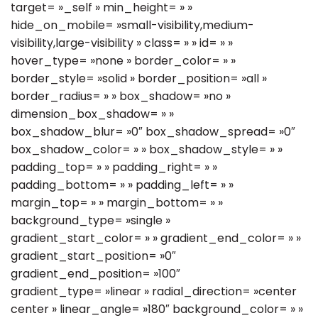
target= »_self » min_height= » »
hide_on_mobile= »small-visibility,medium-
visibility,large-visibility » class= » » id= » »
hover_type= »none » border_color= » »
border_style= »solid » border_position= »all »
border_radius= » » box_shadow= »no »
dimension_box_shadow= » »
box_shadow_blur= »0″ box_shadow_spread= »0″
box_shadow_color= » » box_shadow_style= » »
padding_top= » » padding_right= » »
padding_bottom= » » padding_left= » »
margin_top= » » margin_bottom= » »
background_type= »single »
gradient_start_color= » » gradient_end_color= » »
gradient_start_position= »0″
gradient_end_position= »100″
gradient_type= »linear » radial_direction= »center
center » linear_angle= »180″ background_color= » »