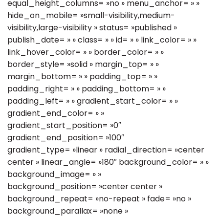
equal_height_columns= »no » menu_anchor= » »
hide_on_mobile= »small-visibility,medium-
visibility,large-visibility » status= »published »
publish_date= » » class= » » id= » » link_color= » »
link_hover_color= » » border_color= » »
border_style= »solid » margin_top= » »
margin_bottom= » » padding_top= » »
padding_right= » » padding_bottom= » »
padding_left= » » gradient_start_color= » »
gradient_end_color= » »
gradient_start_position= »0″
gradient_end_position= »100″
gradient_type= »linear » radial_direction= »center
center » linear_angle= »180″ background_color= » »
background_image= » »
background_position= »center center »
background_repeat= »no-repeat » fade= »no »
background_parallax= »none »