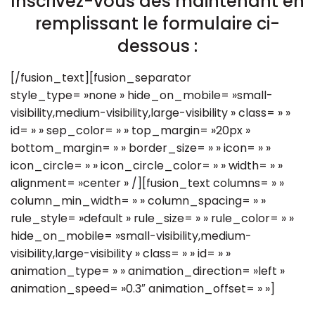
Inscrivez-vous dès maintenant en
remplissant le formulaire ci-
dessous :
[/fusion_text][fusion_separator
style_type= »none » hide_on_mobile= »small-
visibility,medium-visibility,large-visibility » class= » »
id= » » sep_color= » » top_margin= »20px »
bottom_margin= » » border_size= » » icon= » »
icon_circle= » » icon_circle_color= » » width= » »
alignment= »center » /][fusion_text columns= » »
column_min_width= » » column_spacing= » »
rule_style= »default » rule_size= » » rule_color= » »
hide_on_mobile= »small-visibility,medium-
visibility,large-visibility » class= » » id= » »
animation_type= » » animation_direction= »left »
animation_speed= »0.3″ animation_offset= » »]