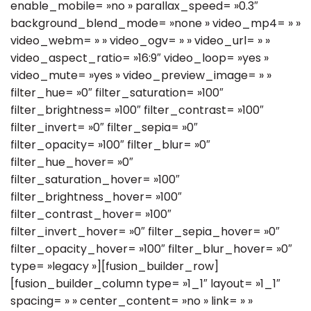
enable_mobile= »no » parallax_speed= »0.3″
background_blend_mode= »none » video_mp4= » »
video_webm= » » video_ogv= » » video_url= » »
video_aspect_ratio= »16:9″ video_loop= »yes »
video_mute= »yes » video_preview_image= » »
filter_hue= »0″ filter_saturation= »100″
filter_brightness= »100″ filter_contrast= »100″
filter_invert= »0″ filter_sepia= »0″
filter_opacity= »100″ filter_blur= »0″
filter_hue_hover= »0″
filter_saturation_hover= »100″
filter_brightness_hover= »100″
filter_contrast_hover= »100″
filter_invert_hover= »0″ filter_sepia_hover= »0″
filter_opacity_hover= »100″ filter_blur_hover= »0″
type= »legacy »][fusion_builder_row]
[fusion_builder_column type= »1_1″ layout= »1_1″
spacing= » » center_content= »no » link= » »