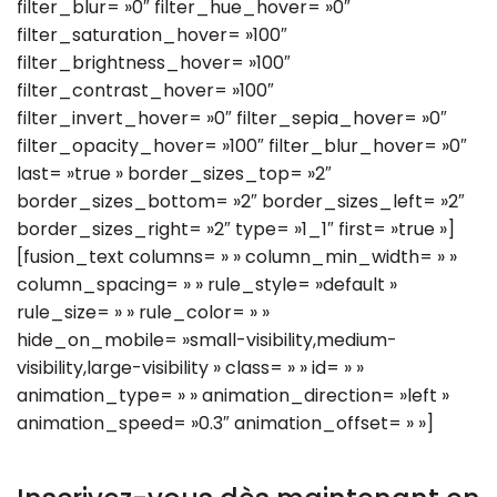
filter_blur= »0″ filter_hue_hover= »0″
filter_saturation_hover= »100″
filter_brightness_hover= »100″
filter_contrast_hover= »100″
filter_invert_hover= »0″ filter_sepia_hover= »0″
filter_opacity_hover= »100″ filter_blur_hover= »0″
last= »true » border_sizes_top= »2″
border_sizes_bottom= »2″ border_sizes_left= »2″
border_sizes_right= »2″ type= »1_1″ first= »true »]
[fusion_text columns= » » column_min_width= » »
column_spacing= » » rule_style= »default »
rule_size= » » rule_color= » »
hide_on_mobile= »small-visibility,medium-
visibility,large-visibility » class= » » id= » »
animation_type= » » animation_direction= »left »
animation_speed= »0.3″ animation_offset= » »]