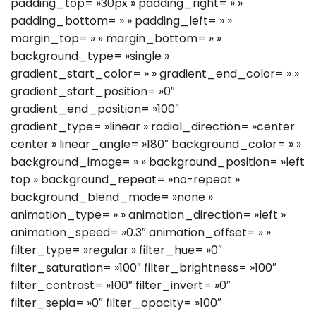
padding_top= »30px » padding_right= » »
padding_bottom= » » padding_left= » »
margin_top= » » margin_bottom= » »
background_type= »single »
gradient_start_color= » » gradient_end_color= » »
gradient_start_position= »0″
gradient_end_position= »100″
gradient_type= »linear » radial_direction= »center
center » linear_angle= »180″ background_color= » »
background_image= » » background_position= »left
top » background_repeat= »no-repeat »
background_blend_mode= »none »
animation_type= » » animation_direction= »left »
animation_speed= »0.3″ animation_offset= » »
filter_type= »regular » filter_hue= »0″
filter_saturation= »100″ filter_brightness= »100″
filter_contrast= »100″ filter_invert= »0″
filter_sepia= »0″ filter_opacity= »100″