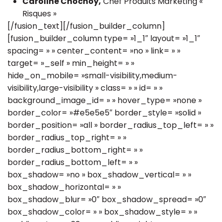
Caroline Chochoy,
Chef Produits Marketing «
Risques »
[/fusion_text][/fusion_builder_column]
[fusion_builder_column type= »1_1″ layout= »1_1″
spacing= » » center_content= »no » link= » »
target= »_self » min_height= » »
hide_on_mobile= »small-visibility,medium-
visibility,large-visibility » class= » » id= » »
background_image_id= » » hover_type= »none »
border_color= »#e5e5e5″ border_style= »solid »
border_position= »all » border_radius_top_left= » »
border_radius_top_right= » »
border_radius_bottom_right= » »
border_radius_bottom_left= » »
box_shadow= »no » box_shadow_vertical= » »
box_shadow_horizontal= » »
box_shadow_blur= »0″ box_shadow_spread= »0″
box_shadow_color= » » box_shadow_style= » »