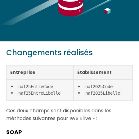
Ressources
Changements réalisés
Introduction
Réglementation
Entreprise
Établissement
naf25EntreCode
naf2025Code
Défis
naf25EntreLibelle
naf2025Libelle
Enjeux
Ces deux champs sont disponibles dans les
méthodes suivantes pour IWS « live » :
API
SOAP