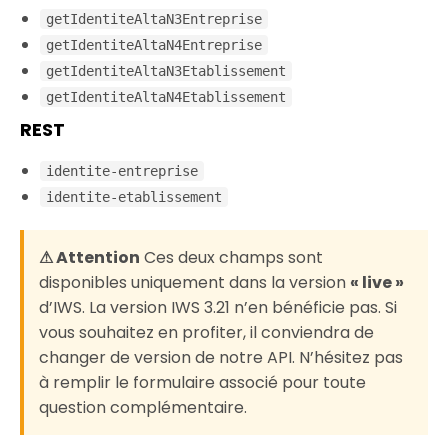
getIdentiteAltaN3Entreprise
Solutions
getIdentiteAltaN4Entreprise
getIdentiteAltaN3Etablissement
FAQ
getIdentiteAltaN4Etablissement
REST
identite-entreprise
identite-etablissement
⚠ Attention
Ces deux champs sont
disponibles uniquement dans la version
« live »
d’IWS. La version IWS 3.21 n’en bénéficie pas. Si
vous souhaitez en profiter, il conviendra de
changer de version de notre API. N’hésitez pas
à remplir le formulaire associé pour toute
question complémentaire.