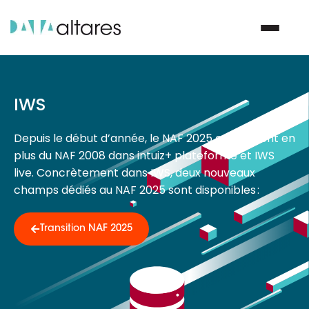
Nous contacter
IWS
Depuis le début d’année, le NAF 2025 est présent en
Vos enjeux
plus du NAF 2008 dans intuiz+ plateforme et IWS
live. Concrètement dans IWS, deux nouveaux
Nos solutions
champs dédiés au NAF 2025 sont disponibles :
Nos data
Transition NAF 2025
Notre groupe
Nos partenaires