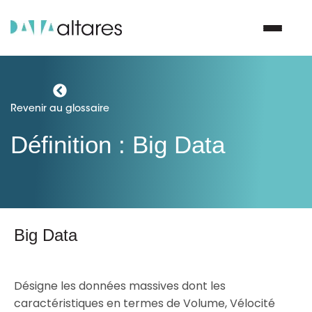
Nous contacter
Revenir au glossaire
Définition : Big Data
Vos enjeux
Nos solutions
Nos data
Big Data
Notre groupe
Désigne les données massives dont les
caractéristiques en termes de Volume, Vélocité
Nos partenaires