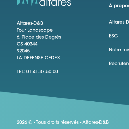
À propos
Altares 
Altares-D&B
Tour Landscape
ESG
6, Place des Degrés
CS 40344
Notre mi
92045
LA DEFENSE CEDEX
Recrute
TEL: 01.41.37.50.00
2026 © - Tous droits réservés - Altares-D&B