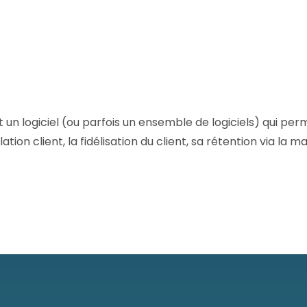
Consultez les informations relatives à
notre évaluation EcoVadis.
Consulter le rapport
à
logiciel (ou parfois un ensemble de logiciels) qui perme
lation client, la fidélisation du client, sa rétention via la