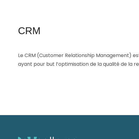
Les principes qui guident nos équipes et
Prendre de meilleures
nos engagements.
décisions ​et adopter les
Découvrir nos valeurs
bonnes stratégies​ grâce 
l’attitude de paiement
CRM
Le CRM (Customer Relationship Management) est un 
ayant pour but l’optimisation de la qualité de la re