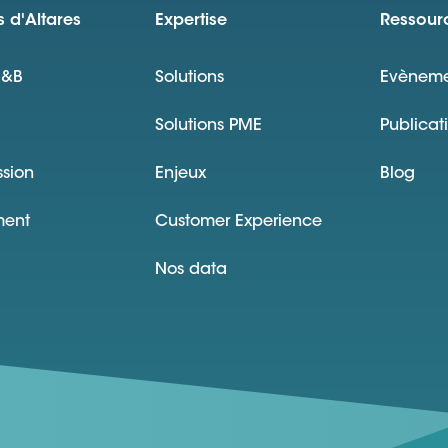
 d'Altares
Expertise
Ressour
D&B
Solutions
Evèneme
Solutions PME
Publicat
ssion
Enjeux
Blog
ment
Customer Experience
Nos data