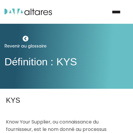
Nous contacter
Revenir au glossaire
Définition : KYS
Vos enjeux
Nos solutions
Nos data
KYS
Notre groupe
Know Your Supplier, ou connaissance du
fournisseur, est le nom donné au processus
Nos partenaires