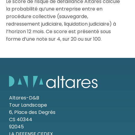
Le score de risque de défaillance Altares calcule
la probabilité qu’une entreprise entre en
Ressources
procédure collective (sauvegarde,
redressement judiciaire, liquidation judiciaire) à
l’horizon 12 mois. Ce score est présenté sous
forme d’une note sur 4, sur 20 ou sur 100.
Altares-D&B
Tour Landscape
6, Place des Degrés
CS 40344
92045
LA DEFENSE CEDEX