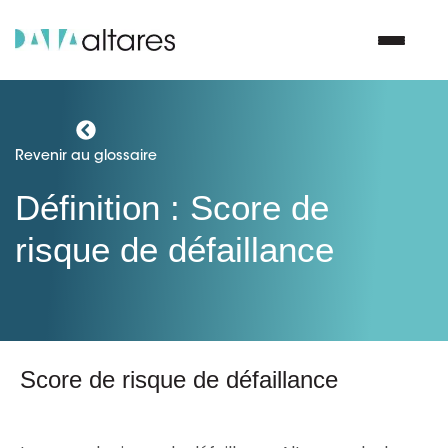
Nous contacter
Revenir au glossaire
Définition : Score de
Vos enjeux
risque de défaillance
Nos solutions
Nos data
Score de risque de défaillance
Notre groupe
Nos partenaires