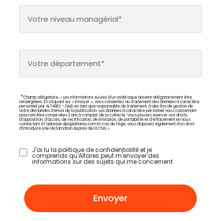
Votre niveau managérial*
Votre département*
*
Champ obligatoire, « Les informations suivies d’un astérisque doivent obligatoirement être
renseignées. En cliquant sur « Envoyer », vous consentez au traitement des données à caractère
personnel par ALTARES – D&B, en tant que responsable de traitement, à des fins de gestion de
votre demandes d’envoi de la publication. Les données à caractère personnel vous concernant
pourront être conservées 3 ans à compter de la collecte. Vous pouvez exercer vos droits,
d’opposition, d’accès, de rectification, de limitation, de portabilité et d’effacement en nous
contactant à l’adresse
dpo@altares.com
En cas de litige, vous disposez également d’un droit
d’introduire une réclamation auprès de la CNIL.»
J'ai lu la politique de confidentialité et je
comprends qu'Altares peut m'envoyer des
informations sur des sujets qui me concernent.
Envoyer