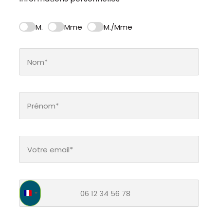
M.
Mme
M./Mme
France +33