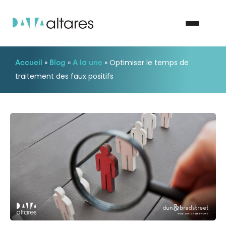
»
»
»
Optimiser le temps de
Accueil
Blog
A la une
Nous contacter
traitement des faux positifs
Vos enjeux
Nos solutions
Nos data
Notre groupe
Nos partenaires