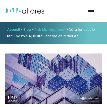
»
»
»
Défaillances : le
Accueil
Blog
Risk Management
Nous contacter
BtoC va mieux, le BtoB encore en difficulté
Vos enjeux
Nos solutions
Nos data
Notre groupe
Nos partenaires