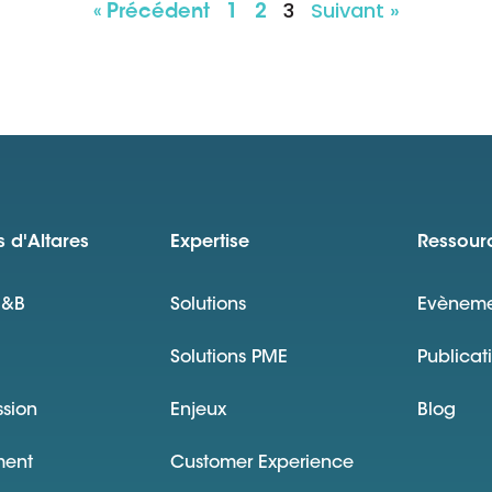
3
Suivant »
« Précédent
1
2
 d'Altares
Expertise
Ressour
D&B
Solutions
Evèneme
Solutions PME
Publicat
ssion
Enjeux
Blog
ment
Customer Experience