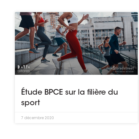
Les principes qui guident nos équipes et
Prendre de meilleures
nos engagements.
décisions ​et adopter les
Découvrir nos valeurs
bonnes stratégies​ grâce 
l’attitude de paiement
Étude BPCE sur la filière du
sport
7 décembre 2020