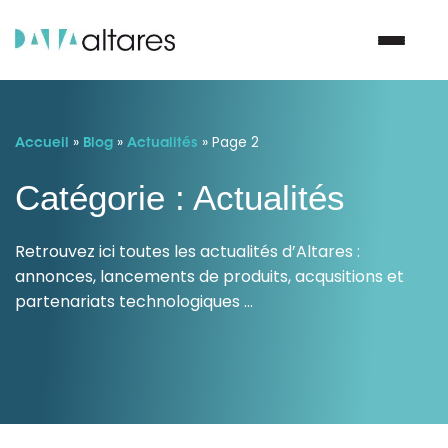
»
»
Nous contacter
»
Page 2
Accueil
Blog
Actualités
Catégorie : Actualités
Vos enjeux
Retrouvez ici toutes les actualités d’Altares :
Nos solutions
annonces, lancements de produits, acqusitions et
partenariats technologiques …
Nos data
Notre groupe
Nos partenaires