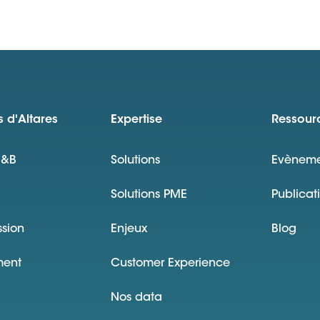
 d'Altares
Expertise
Ressour
D&B
Solutions
Evèneme
Solutions PME
Publicat
ssion
Enjeux
Blog
ment
Customer Experience
Nos data