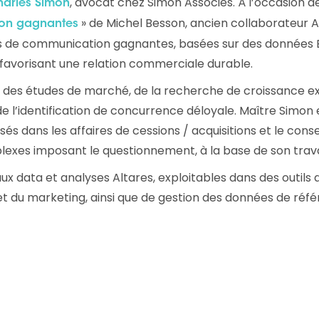
, avocat chez Simon Associés. À l’occasion de
harles Simon
Consultez les informations relatives à
» de Michel Besson, ancien collaborateur A
ion gagnantes
notre évaluation EcoVadis.
ques de communication gagnantes, basées sur des données
à
Consulter le rapport
t, favorisant une relation commerciale durable.
des études de marché, de la recherche de croissance ex
 de l’identification de concurrence déloyale. Maître Simon 
sés dans les affaires de cessions / acquisitions et le conse
plexes imposant le questionnement, à la base de son trava
ux data et analyses Altares, exploitables dans des outils 
 et du marketing, ainsi que de gestion des données de réf