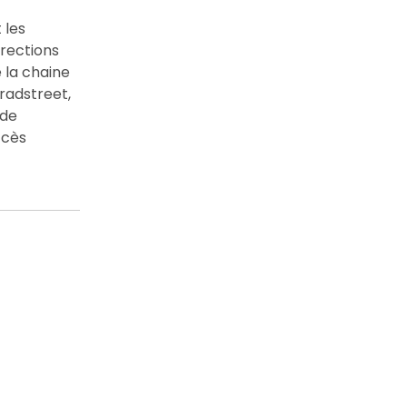
 les
irections
 la chaine
radstreet,
 de
ccès