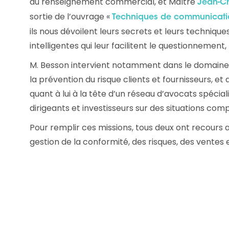
du renseignement commercial, et Maître
Jean-C
Les principes qui guident nos équipes et
Prendre de meilleures
sortie de l’ouvrage «
Techniques de communicat
nos engagements.
décisions ​et adopter les
ils nous dévoilent leurs secrets et leurs techni
bonnes stratégies​ grâce 
Découvrir nos valeurs
l’attitude de paiement
intelligentes qui leur facilitent le questionnemen
M. Besson intervient notamment dans le domaine 
la prévention du risque clients et fournisseurs, et
quant à lui à la tête d’un réseau d’avocats spéciali
dirigeants et investisseurs sur des situations com
Pour remplir ces missions, tous deux ont recours a
gestion de la conformité, des risques, des ventes