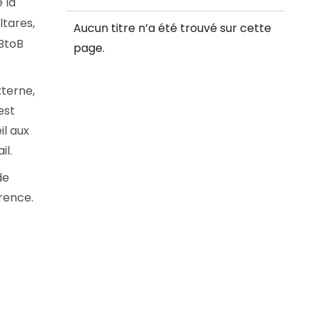
 la
et en replay
ltares,
Aucun titre n’a été trouvé sur cette
 BtoB
page.
terne,
est
il aux
il.
de
érence.