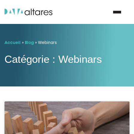
»
»
Webinars
Nous contacter
Accueil
Blog
Catégorie : Webinars
Vos enjeux
Nos solutions
Nos data
Notre groupe
Nos partenaires