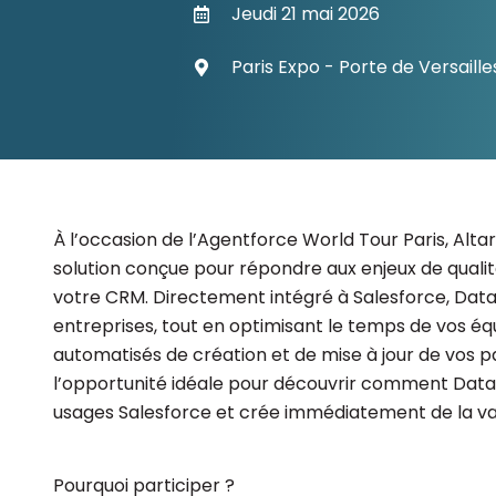
Jeudi 21 mai 2026
Les principes qui guident nos équipes et
Prendre de meilleures
nos engagements.
décisions ​et adopter les
Paris Expo - Porte de Versaille
Découvrir nos valeurs
bonnes stratégies​ grâce 
l’attitude de paiement
À l’occasion de l’Agentforce World Tour Paris, Altar
solution conçue pour répondre aux enjeux de quali
votre CRM. Directement intégré à Salesforce, Datax
entreprises, tout en optimisant le temps de vos é
automatisés de création et de mise à jour de vos p
l’opportunité idéale pour découvrir comment Data
usages Salesforce et crée immédiatement de la va
Pourquoi participer ?