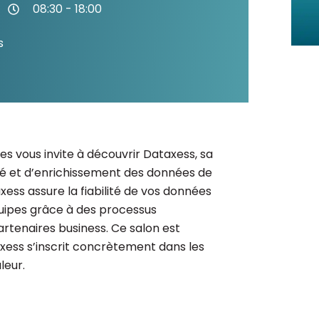
08:30 - 18:00
Consultez les informations relatives à
notre évaluation EcoVadis.
s
Consulter le rapport
à
es vous invite à découvrir Dataxess, sa
té et d’enrichissement des données de
ess assure la fiabilité de vos données
quipes grâce à des processus
artenaires business. Ce salon est
xess s’inscrit concrètement dans les
leur.