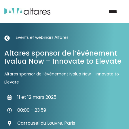
Events et webinars Altares
Nous contacter
Altares sponsor de l’événement
Ivalua Now – Innovate to Elevate
Vos enjeux
Altares sponsor de l’événement Ivalua Now – Innovate to
Nos solutions
Elevate
Nos data
11 et 12 mars 2025
Notre groupe
00:00 - 23:59
Carrousel du Louvre, Paris
Nos partenaires