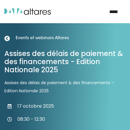
Events et webinars Altares
Nous contacter
Assises des délais de paiement &
des financements - Edition
Vos enjeux
Nationale 2025
Nos solutions
Assises des délais de paiement & des financements –
Edition Nationale 2025
Nos data
17 octobre 2025
Notre groupe
08:30 - 12:30
Nos partenaires