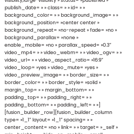
visibility,large-visibility » status= »published »
publish_date= » » class= » » id= » »
background_color= » » background_image= » »
background_position= »center center »
background_repeat= »no-repeat » fade= »no »
background_parallax= »none »
enable_mobile= »no » parallax_speed= »0.3″
video_mp4= » » video_webm= » » video_ogv= » »
video_url= » » video_aspect_ratio= »16:9″
video_loop= »yes » video_mute= »yes »
video_preview_image= » » border_size= » »
border_color= » » border_style= »solid »
margin_top= » » margin_bottom= » »
padding_top= » » padding_right= » »
padding_bottom= » » padding_left= » »]
[fusion_builder_row][fusion_builder_column
type= »1_1″ layout= »1_1″ spacing= » »
center_content= »no » link= » » target= »_self »