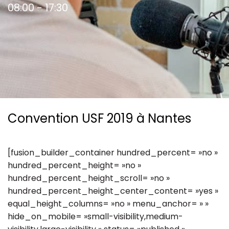
08:00 - 17:30
Ressources
Convention USF 2019 à Nantes
[fusion_builder_container hundred_percent= »no »
hundred_percent_height= »no »
hundred_percent_height_scroll= »no »
hundred_percent_height_center_content= »yes »
equal_height_columns= »no » menu_anchor= » »
hide_on_mobile= »small-visibility,medium-