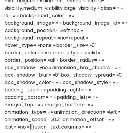
min_height= » » hide_on_mobile= »small-
visibility,medium-visibility,large-visibility » class= » »
id= » » background_color= » »
background_image= » » background_image_id= » »
background_position= »left top »
background_repeat= »no-repeat »
hover_type= »none » border_size= »0″
border_color= » » border_style= »solid »
border_position= »all » border_radius= » »
box_shadow= »no » dimension_box_shadow= » »
box_shadow_blur= »0″ box_shadow_spread= »0″
box_shadow_color= » » box_shadow_style= » »
padding_top= » » padding_right= » »
padding_bottom= » » padding_left= » »
margin_top= » » margin_bottom= » »
animation_type= » » animation_direction= »left »
animation_speed= »0.3″ animation_offset= » »
last= »no »][fusion_text columns= » »