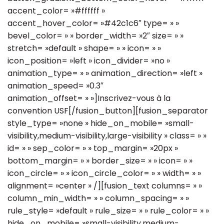
accent_color= »#ffffff »
accent_hover_color= »#42c1c6″ type= » »
bevel_color= » » border_width= »2″ size= » »
stretch= »default » shape= » » icon= » »
icon_position= »left » icon_divider= »no »
animation_type= » » animation_direction= »left »
animation_speed= »0.3″
animation_offset= » »]Inscrivez-vous à la
convention USF[/fusion_button][fusion_separator
style_type= »none » hide_on_mobile= »small-
visibility,medium-visibility,large-visibility » class= » »
id= » » sep_color= » » top_margin= »20px »
bottom_margin= » » border_size= » » icon= » »
icon_circle= » » icon_circle_color= » » width= » »
alignment= »center » /][fusion_text columns= » »
column_min_width= » » column_spacing= » »
rule_style= »default » rule_size= » » rule_color= » »
hide_on_mobile= »small-visibility,medium-