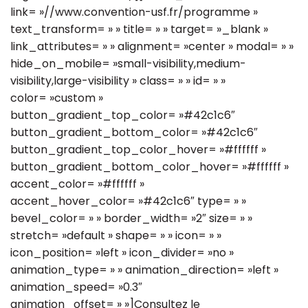
link= »//www.convention-usf.fr/programme »
text_transform= » » title= » » target= »_blank »
link_attributes= » » alignment= »center » modal= » »
hide_on_mobile= »small-visibility,medium-
visibility,large-visibility » class= » » id= » »
color= »custom »
button_gradient_top_color= »#42c1c6″
button_gradient_bottom_color= »#42c1c6″
button_gradient_top_color_hover= »#ffffff »
button_gradient_bottom_color_hover= »#ffffff »
accent_color= »#ffffff »
accent_hover_color= »#42c1c6″ type= » »
bevel_color= » » border_width= »2″ size= » »
stretch= »default » shape= » » icon= » »
icon_position= »left » icon_divider= »no »
animation_type= » » animation_direction= »left »
animation_speed= »0.3″
animation_offset= » »]Consultez le