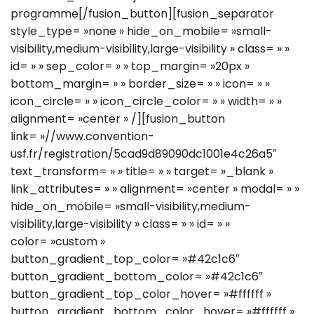
programme[/fusion_button][fusion_separator
style_type= »none » hide_on_mobile= »small-
visibility,medium-visibility,large-visibility » class= » »
id= » » sep_color= » » top_margin= »20px »
bottom_margin= » » border_size= » » icon= » »
icon_circle= » » icon_circle_color= » » width= » »
alignment= »center » /][fusion_button
link= »//www.convention-
usf.fr/registration/5cad9d89090dc1001e4c26a5″
text_transform= » » title= » » target= »_blank »
link_attributes= » » alignment= »center » modal= » »
hide_on_mobile= »small-visibility,medium-
visibility,large-visibility » class= » » id= » »
color= »custom »
button_gradient_top_color= »#42c1c6″
button_gradient_bottom_color= »#42c1c6″
button_gradient_top_color_hover= »#ffffff »
button_gradient_bottom_color_hover= »#ffffff »