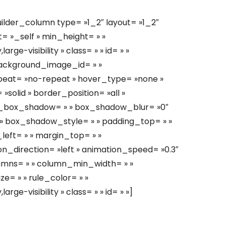
ilder_column type= »1_2″ layout= »1_2″
t= »_self » min_height= » »
rge-visibility » class= » » id= » »
ackground_image_id= » »
peat= »no-repeat » hover_type= »none »
solid » border_position= »all »
n_box_shadow= » » box_shadow_blur= »0″
 box_shadow_style= » » padding_top= » »
left= » » margin_top= » »
n_direction= »left » animation_speed= »0.3″
olumns= » » column_min_width= » »
ze= » » rule_color= » »
rge-visibility » class= » » id= » »]