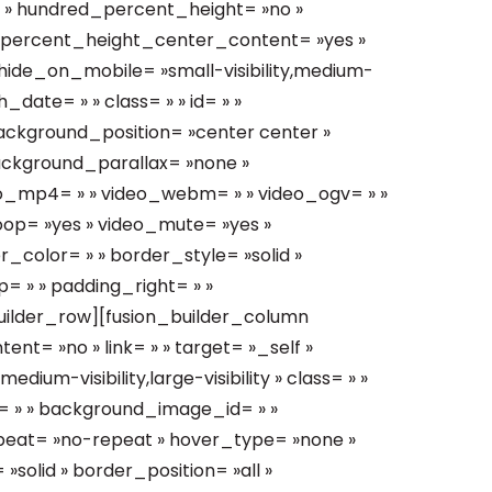
 » hundred_percent_height= »no »
_percent_height_center_content= »yes »
ide_on_mobile= »small-visibility,medium-
sh_date= » » class= » » id= » »
ckground_position= »center center »
ackground_parallax= »none »
eo_mp4= » » video_webm= » » video_ogv= » »
loop= »yes » video_mute= »yes »
_color= » » border_style= »solid »
 » » padding_right= » »
builder_row][fusion_builder_column
ent= »no » link= » » target= »_self »
dium-visibility,large-visibility » class= » »
= » » background_image_id= » »
peat= »no-repeat » hover_type= »none »
solid » border_position= »all »