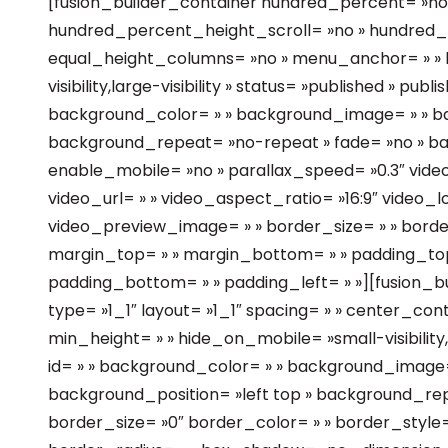
[fusion_builder_container hundred_percent= »no
hundred_percent_height_scroll= »no » hundred
equal_height_columns= »no » menu_anchor= » » h
visibility,large-visibility » status= »published » publi
background_color= » » background_image= » » ba
background_repeat= »no-repeat » fade= »no » b
enable_mobile= »no » parallax_speed= »0.3″ vid
video_url= » » video_aspect_ratio= »16:9″ video_
video_preview_image= » » border_size= » » border
margin_top= » » margin_bottom= » » padding_top=
padding_bottom= » » padding_left= » »][fusion_
type= »1_1″ layout= »1_1″ spacing= » » center_conte
min_height= » » hide_on_mobile= »small-visibility,me
id= » » background_color= » » background_image
background_position= »left top » background_re
border_size= »0″ border_color= » » border_style= »