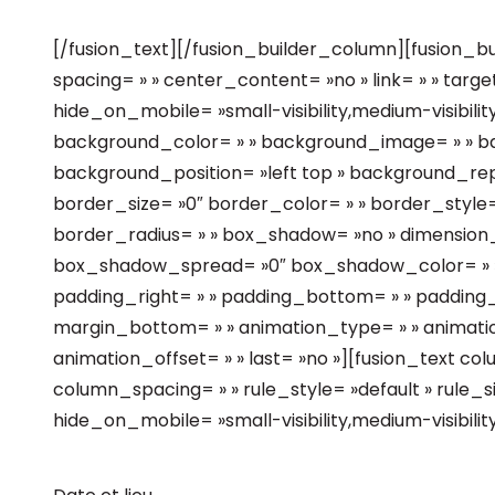
[/fusion_text][/fusion_builder_column][fusion_bu
spacing= » » center_content= »no » link= » » targe
hide_on_mobile= »small-visibility,medium-visibility,la
background_color= » » background_image= » » b
background_position= »left top » background_re
border_size= »0″ border_color= » » border_style= »
border_radius= » » box_shadow= »no » dimensio
box_shadow_spread= »0″ box_shadow_color= » »
padding_right= » » padding_bottom= » » padding_
margin_bottom= » » animation_type= » » animatio
animation_offset= » » last= »no »][fusion_text c
column_spacing= » » rule_style= »default » rule_si
hide_on_mobile= »small-visibility,medium-visibility,la