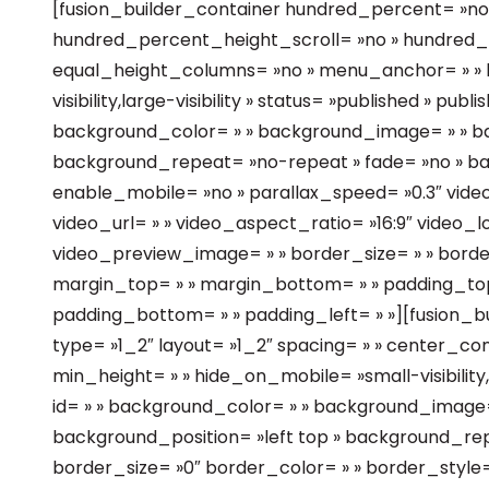
[fusion_builder_container hundred_percent= »no
hundred_percent_height_scroll= »no » hundred
equal_height_columns= »no » menu_anchor= » » h
visibility,large-visibility » status= »published » publi
background_color= » » background_image= » » ba
background_repeat= »no-repeat » fade= »no » b
enable_mobile= »no » parallax_speed= »0.3″ vid
video_url= » » video_aspect_ratio= »16:9″ video_
video_preview_image= » » border_size= » » border
margin_top= » » margin_bottom= » » padding_top=
padding_bottom= » » padding_left= » »][fusion_
type= »1_2″ layout= »1_2″ spacing= » » center_cont
min_height= » » hide_on_mobile= »small-visibility,me
id= » » background_color= » » background_image
background_position= »left top » background_re
border_size= »0″ border_color= » » border_style= »