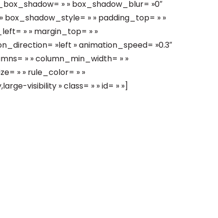
n_box_shadow= » » box_shadow_blur= »0″
 box_shadow_style= » » padding_top= » »
left= » » margin_top= » »
n_direction= »left » animation_speed= »0.3″
olumns= » » column_min_width= » »
ze= » » rule_color= » »
rge-visibility » class= » » id= » »]