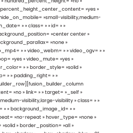
 » hundred_percent_height= »no »
_percent_height_center_content= »yes »
ide_on_mobile= »small-visibility,medium-
sh_date= » » class= » » id= » »
ckground_position= »center center »
ackground_parallax= »none »
eo_mp4= » » video_webm= » » video_ogv= » »
loop= »yes » video_mute= »yes »
_color= » » border_style= »solid »
 » » padding_right= » »
builder_row][fusion_builder_column
nt= »no » link= » » target= »_self »
dium-visibility,large-visibility » class= » »
= » » background_image_id= » »
peat= »no-repeat » hover_type= »none »
solid » border_position= »all »