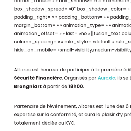
border_radius= » » box_shadow= »no » dimensio
box_shadow_spread= »0″ box_shadow_color= » »
padding_right= » » padding_bottom= » » padding_
margin_bottom= » » animation_type= » » animatio
animation_offset= » » last= »no »][fusion_text c
column_spacing= » » rule_style= »default » rule_si
hide_on_mobile= »small-visibility,medium-visibility,la
Altares est heureux de participer à la première éd
Sécurité Financière
. Organisés par
, ils s
Aurexia
Brongniart
à partir de
18h00
.
Partenaire de l’événement, Altares est l’une des 6 
expertise sur la conformité, et aura le plaisir d’y
totalement dédiée au KYC.