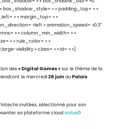
n_box_shadow= » » box_shadow_blur= »0″
 box_shadow_style= » » padding_top= » »
left= » » margin_top= » »
n_direction= »left » animation_speed= »0.3″
olumns= » » column_min_width= » »
ze= » » rule_color= » »
rge-visibility » class= » » id= » »]
ition des
« Digital Games »
sur le thème de la
e tiendront le mercredi
26 juin
au
Palais
Fintechs invitées, sélectionné pour son
 présenter sa plateforme cloud
indueD