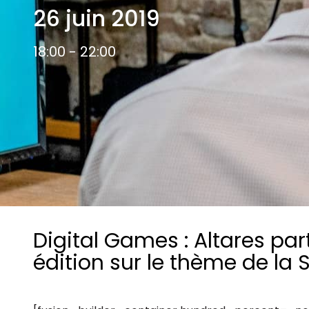
Les principes qui guident nos équipes et
26 juin 2019
Prendre de meilleures
nos engagements.
décisions ​et adopter les
Découvrir nos valeurs
bonnes stratégies​ grâce 
18:00 - 22:00
l’attitude de paiement
Digital Games : Altares par
édition sur le thème de la 