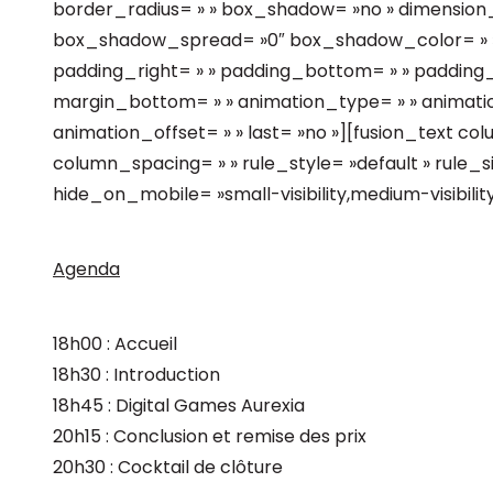
border_radius= » » box_shadow= »no » dimensio
box_shadow_spread= »0″ box_shadow_color= » »
padding_right= » » padding_bottom= » » padding_
margin_bottom= » » animation_type= » » animatio
animation_offset= » » last= »no »][fusion_text c
column_spacing= » » rule_style= »default » rule_si
hide_on_mobile= »small-visibility,medium-visibility,la
Agenda
18h00 : Accueil
18h30 : Introduction
18h45 : Digital Games Aurexia
20h15 : Conclusion et remise des prix
20h30 : Cocktail de clôture