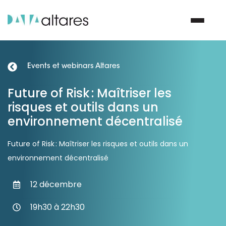
Events et webinars Altares
Nous contacter
Future of Risk : Maîtriser les
risques et outils dans un
Vos enjeux
environnement décentralisé
Nos solutions
Future of Risk : Maîtriser les risques et outils dans un
environnement décentralisé
Nos data
12 décembre
Notre groupe
19h30 à 22h30
Nos partenaires