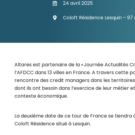
24 avril 2025
Les principes qui guident nos équipes et
Prendre de meilleures
nos engagements.
décisions ​et adopter les
Coloft Résidence Lesquin – 97
Découvrir nos valeurs
bonnes stratégies​ grâce 
l’attitude de paiement
Altares est partenaire de la « Journée Actualités
l’AFDCC dans 13 villes en France. A travers cette pa
rencontre des credit managers dans les territoires
dont ils ont besoin dans l’exercice de leur métier 
contexte économique.
La deuxième date de ce tour de France se tiendra à Li
Coloft Résidence situé à Lesquin.