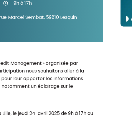
9h à 17h
Consultez les informations relatives à
notre évaluation EcoVadis.
 rue Marcel Sembat, 59810 Lesquin
Consulter le rapport
à
 Credit Management » organisée par
rticipation nous souhaitons aller à la
 pour leur apporter les informations
et notamment un éclairage sur le
lle, le jeudi 24 avril 2025 de 9h à 17h au