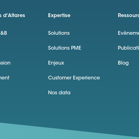
 d'Altares
Expertise
Ressour
D&B
Solutions
Evèneme
Solutions PME
Publicat
ssion
Enjeux
Blog
ment
Customer Experience
Nos data