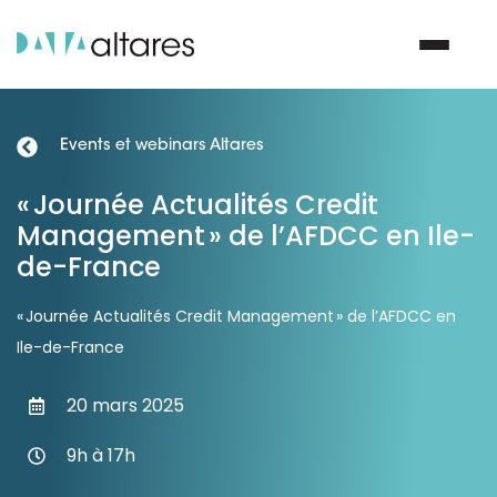
Events et webinars Altares
Nous contacter
« Journée Actualités Credit
Management » de l’AFDCC en Ile-
Vos enjeux
de-France
Nos solutions
« Journée Actualités Credit Management » de l’AFDCC en
Ile-de-France
Nos data
20 mars 2025
Notre groupe
9h à 17h
Nos partenaires