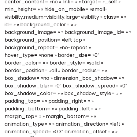
center_content= »no » link= » » target= »_self »
min_height= » » hide_on_mobile= »small-
visibility,medium-visibility,large-visibility » class= » »
id= » » background_color= » »
background_image= » » background_image_id= » »
background_position= »left top »
background_repeat= »no-repeat »
hover_type= »none » border_size= »0″
border_color= » » border_style= »solid »
border_position= »all » border_radius= » »
box_shadow= »no » dimension_box_shadow= » »
box_shadow_blur= »0″ box_shadow_spread= »0″
box_shadow_color= » » box_shadow_style= » »
padding_top= » » padding_right= » »
padding_bottom= » » padding_left= » »
margin_top= » » margin_bottom= » »
animation_type= » » animation_direction= »left »
animation_speed= »0.3″ animation_offset= » »