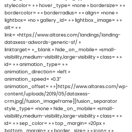
stylecolor= » » hover_type= »none » bordersize= » »
bordercolor= » » borderradius= » » align= »none »
lightbox= »no » gallery_id= » » lightbox_image= » »
alt= » »
link= »https://www.altares.com/landings/landing-
dataxess-adwords-generic-sf/ »
linktarget= »_blank » hide_on_mobile= »small-
visibility,medium-visibility,large-visibility » class= » »
id= » » animation_type= » »
animation_direction= »left »
animation_speed= »0.3″
animation_offset= » »]https://www.altares.com/wp-
content/uploads/2019/05/dataxess-
crm.jpg[/fusion_imageframe][fusion_separator
style_type= »none » hide_on_mobile= »small-
visibility,medium-visibility,large-visibility » class= » »
id= » » sep_color= » » top_margin= »20px »
bottom_margin= » » border_size= » » icon= » »