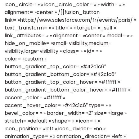
icon_circle= » » icon_circle_color= » » width= » »
alignment= »center » /][fusion_button
link= »https://www.salesforce.com/fr/events/paris/ »
text_transform= » » title= » » target= »_self »
link_attributes= » » alignment= »center » modal= » »
hide_on_mobile= »small-visibility,medium-
visibility,large-visibility » class= » » id= » »
color= »custom »
button_gradient_top_color= »#42c1c6″
button_gradient_bottom_color= »#42c1c6″
button_gradient_top_color_hover= »#ffffff »
button_gradient_bottom_color_hover= »#ffffff »
accent_color= »#ffffff »
accent_hover_color= »#42c1c6″ type= » »
bevel_color= » » border_width= »2″ size= »large »
stretch= »default » shape= » » icon= » »
icon_position= »left » icon_divider= »no »
animation_type= » » animation_direction= »left »