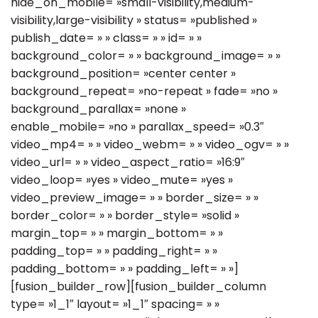
hide_on_mobile= »small-visibility,medium-
visibility,large-visibility » status= »published »
publish_date= » » class= » » id= » »
background_color= » » background_image= » »
background_position= »center center »
background_repeat= »no-repeat » fade= »no »
background_parallax= »none »
enable_mobile= »no » parallax_speed= »0.3″
video_mp4= » » video_webm= » » video_ogv= » »
video_url= » » video_aspect_ratio= »16:9″
video_loop= »yes » video_mute= »yes »
video_preview_image= » » border_size= » »
border_color= » » border_style= »solid »
margin_top= » » margin_bottom= » »
padding_top= » » padding_right= » »
padding_bottom= » » padding_left= » »]
[fusion_builder_row][fusion_builder_column
type= »1_1″ layout= »1_1″ spacing= » »