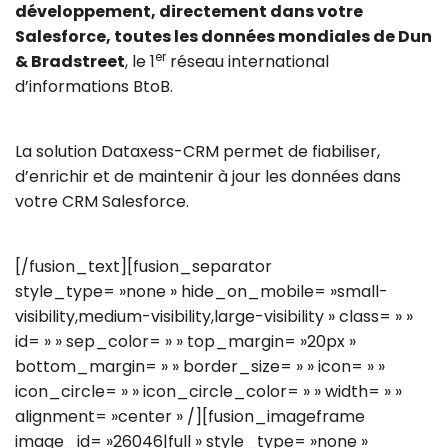
développement, directement dans votre
Salesforce, toutes les données mondiales de Dun
er
& Bradstreet
, le 1
réseau international
d’informations BtoB.
La solution Dataxess-CRM permet de fiabiliser,
d’enrichir et de maintenir à jour les données dans
votre CRM Salesforce.
[/fusion_text][fusion_separator
style_type= »none » hide_on_mobile= »small-
visibility,medium-visibility,large-visibility » class= » »
id= » » sep_color= » » top_margin= »20px »
bottom_margin= » » border_size= » » icon= » »
icon_circle= » » icon_circle_color= » » width= » »
alignment= »center » /][fusion_imageframe
image_id= »26046|full » style_type= »none »