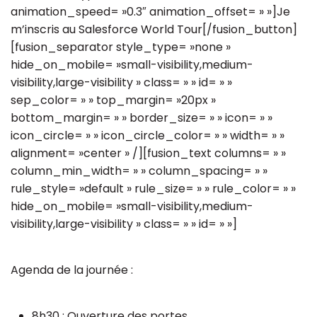
animation_speed= »0.3″ animation_offset= » »]Je
m’inscris au Salesforce World Tour[/fusion_button]
[fusion_separator style_type= »none »
hide_on_mobile= »small-visibility,medium-
visibility,large-visibility » class= » » id= » »
sep_color= » » top_margin= »20px »
bottom_margin= » » border_size= » » icon= » »
icon_circle= » » icon_circle_color= » » width= » »
alignment= »center » /][fusion_text columns= » »
column_min_width= » » column_spacing= » »
rule_style= »default » rule_size= » » rule_color= » »
hide_on_mobile= »small-visibility,medium-
visibility,large-visibility » class= » » id= » »]
Agenda de la journée :
8h30 : Ouverture des portes