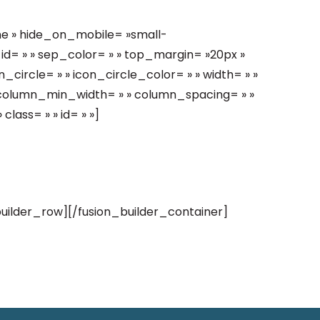
ne » hide_on_mobile= »small-
 » » id= » » sep_color= » » top_margin= »20px »
_circle= » » icon_circle_color= » » width= » »
» column_min_width= » » column_spacing= » »
class= » » id= » »]
builder_row][/fusion_builder_container]