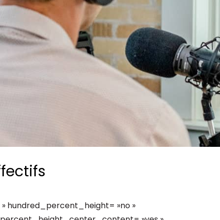
Consultez les informations relatives à
notre évaluation EcoVadis.
Consulter le rapport
à
fectifs
 » hundred_percent_height= »no »
_percent_height_center_content= »yes »