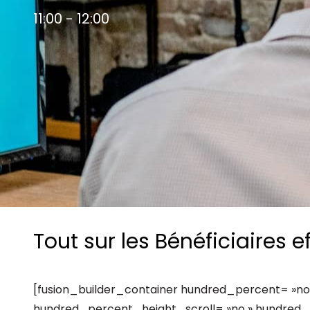
Les principes qui guident nos équipes et
Prendre de meilleures
11:00 - 12:00
nos engagements.
décisions ​et adopter les
Découvrir nos valeurs
bonnes stratégies​ grâce 
l’attitude de paiement
Tout sur les Bénéficiaires ef
[fusion_builder_container hundred_percent= »no
hundred_percent_height_scroll= »no » hundred