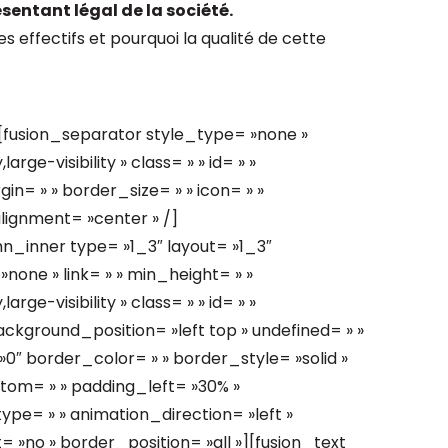
ésentant légal de la société.
 effectifs et pourquoi la qualité de cette
][fusion_separator style_type= »none »
rge-visibility » class= » » id= » »
= » » border_size= » » icon= » »
alignment= »center » /]
n_inner type= »1_3″ layout= »1_3″
one » link= » » min_height= » »
rge-visibility » class= » » id= » »
kground_position= »left top » undefined= » »
″ border_color= » » border_style= »solid »
tom= » » padding_left= »30% »
pe= » » animation_direction= »left »
= »no » border_position= »all »][fusion_text