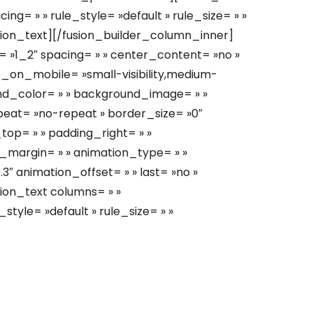
g= » » rule_style= »default » rule_size= » »
sion_text][/fusion_builder_column_inner]
= »1_2″ spacing= » » center_content= »no »
de_on_mobile= »small-visibility,medium-
kground_color= » » background_image= » »
peat= »no-repeat » border_size= »0″
top= » » padding_right= » »
_margin= » » animation_type= » »
3″ animation_offset= » » last= »no »
sion_text columns= » »
tyle= »default » rule_size= » »