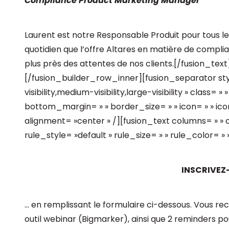
Compliance Product Marketing Manager
Laurent est notre Responsable Produit pour tous les
quotidien que l’offre Altares en matière de complia
plus près des attentes de nos clients.[/fusion_te
[/fusion_builder_row_inner][fusion_separator s
visibility,medium-visibility,large-visibility » class=
bottom_margin= » » border_size= » » icon= » » icon
alignment= »center » /][fusion_text columns= » 
rule_style= »default » rule_size= » » rule_color= » » 
INSCRIVEZ
… en remplissant le formulaire ci-dessous. Vous re
outil webinar (Bigmarker), ainsi que 2 reminders pour