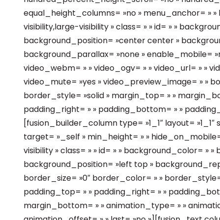
equal_height_columns= »no » menu_anchor= » » h
visibility,large-visibility » class= » » id= » » bac
background_position= »center center » backgrou
background_parallax= »none » enable_mobile= »n
video_webm= » » video_ogv= » » video_url= » » vi
video_mute= »yes » video_preview_image= » » bor
border_style= »solid » margin_top= » » margin_b
padding_right= » » padding_bottom= » » padding_
[fusion_builder_column type= »1_1″ layout= »1_1″ s
target= »_self » min_height= » » hide_on_mobile= »
visibility » class= » » id= » » background_color= »
background_position= »left top » background_re
border_size= »0″ border_color= » » border_style= »
padding_top= » » padding_right= » » padding_bot
margin_bottom= » » animation_type= » » animatio
animation_offset= » » last= »no »][fusion_text c