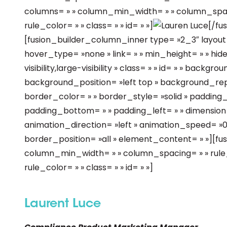
columns= » » column_min_width= » » column_spacin
rule_color= » » class= » » id= » »]
[/fu
[fusion_builder_column_inner type= »2_3″ layout
hover_type= »none » link= » » min_height= » » hi
visibility,large-visibility » class= » » id= » » bac
background_position= »left top » background_re
border_color= » » border_style= »solid » padding_
padding_bottom= » » padding_left= » » dimension
animation_direction= »left » animation_speed= »0.
border_position= »all » element_content= » »][fu
column_min_width= » » column_spacing= » » rule_s
rule_color= » » class= » » id= » »]
Laurent Luce