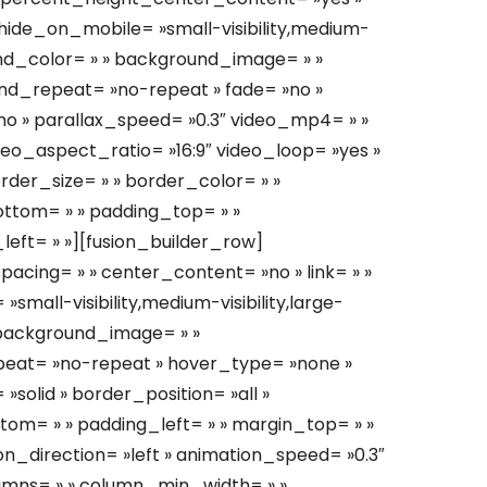
ide_on_mobile= »small-visibility,medium-
kground_color= » » background_image= » »
nd_repeat= »no-repeat » fade= »no »
o » parallax_speed= »0.3″ video_mp4= » »
deo_aspect_ratio= »16:9″ video_loop= »yes »
der_size= » » border_color= » »
ottom= » » padding_top= » »
left= » »][fusion_builder_row]
pacing= » » center_content= »no » link= » »
small-visibility,medium-visibility,large-
 » background_image= » »
peat= »no-repeat » hover_type= »none »
solid » border_position= »all »
tom= » » padding_left= » » margin_top= » »
n_direction= »left » animation_speed= »0.3″
olumns= » » column_min_width= » »