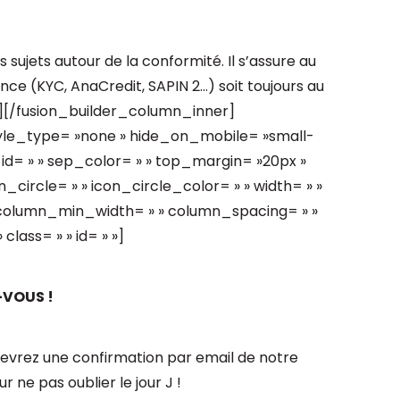
 sujets autour de la conformité. Il s’assure au
nce (KYC, AnaCredit, SAPIN 2…) soit toujours au
xt][/fusion_builder_column_inner]
tyle_type= »none » hide_on_mobile= »small-
 » » id= » » sep_color= » » top_margin= »20px »
_circle= » » icon_circle_color= » » width= » »
» column_min_width= » » column_spacing= » »
class= » » id= » »]
-VOUS !
cevrez une confirmation par email de notre
 ne pas oublier le jour J !