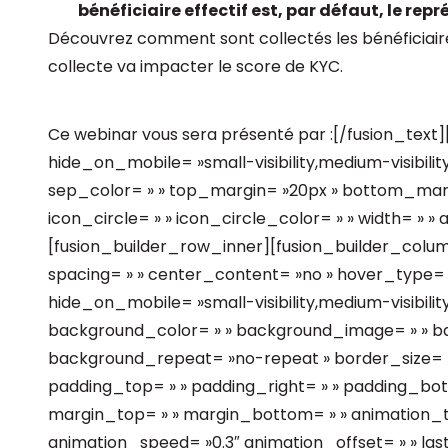
bénéficiaire effectif est, par défaut, le repr
Découvrez comment sont collectés les bénéficiaires
collecte va impacter le score de KYC.
Ce webinar vous sera présenté par :[/fusion_text
hide_on_mobile= »small-visibility,medium-visibility,la
sep_color= » » top_margin= »20px » bottom_margin
icon_circle= » » icon_circle_color= » » width= » » 
[fusion_builder_row_inner][fusion_builder_colum
spacing= » » center_content= »no » hover_type= »n
hide_on_mobile= »small-visibility,medium-visibility,la
background_color= » » background_image= » » bac
background_repeat= »no-repeat » border_size= »0
padding_top= » » padding_right= » » padding_bot
margin_top= » » margin_bottom= » » animation_ty
animation_speed= »0.3″ animation_offset= » » last