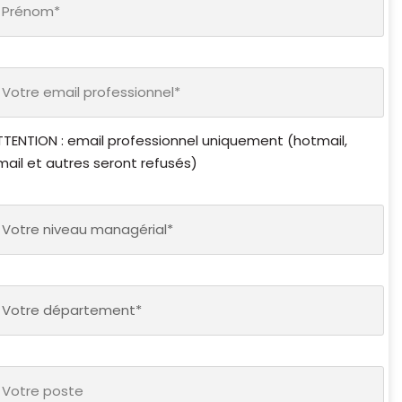
otre
mail
*
TTENTION : email professionnel uniquement (hotmail,
mail et autres seront refusés)
otre
iveau
Votre niveau managérial*
anagérial*
otre
épartement*
Votre département*
otre
oste*
*