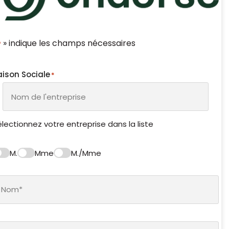
» indique les champs nécessaires
*
aison Sociale
*
lectionnez votre entreprise dans la liste
M.
Mme
M./Mme
vilité
om
*
rénom
*