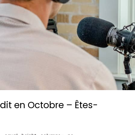
Consultez les informations relatives à
notre évaluation EcoVadis.
Consulter le rapport
à
it en Octobre – Êtes-