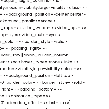
 » equal_height_columns= »no »
medium-visibility,large-visibility » class= » »
 » » background_position= »center center »
ackground_parallax= »none »
eo_mp4= » » video_webm= » » video_ogv= » »
loop= »yes » video_mute= »yes »
_color= » » border_style= »solid »
 » » padding_right= » »
builder_row][fusion_builder_column
tent= »no » hover_type= »none » link= » »
dium-visibility,large-visibility » class= » »
» » background_position= »left top »
″ border_color= » » border_style= »solid »
_right= » » padding_bottom= » »
= » » animation_type= » »
3″ animation_offset= » » last= »no »]