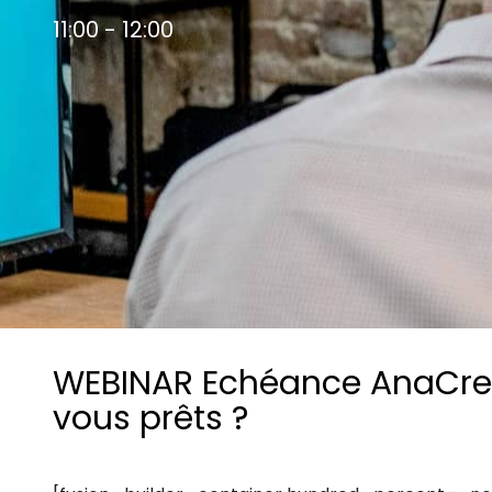
Les principes qui guident nos équipes et
Prendre de meilleures
11:00 - 12:00
nos engagements.
décisions ​et adopter les
Découvrir nos valeurs
bonnes stratégies​ grâce 
l’attitude de paiement
WEBINAR Echéance AnaCred
vous prêts ?