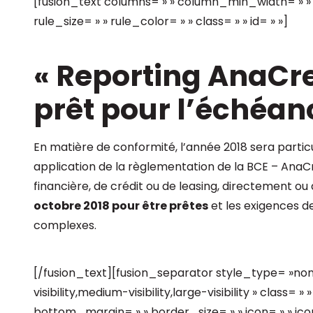
[fusion_text columns= » » column_min_width= » » 
rule_size= » » rule_color= » » class= » » id= » »]
« Reporting AnaCre
prêt pour l’échéanc
En matière de conformité, l’année 2018 sera parti
application de la règlementation de la BCE – AnaCr
financière, de crédit ou de leasing, directement ou à
octobre 2018 pour être prêtes
et les exigences d
complexes.
[/fusion_text][fusion_separator style_type= »no
visibility,medium-visibility,large-visibility » class=
bottom_margin= » » border_size= » » icon= » » icon