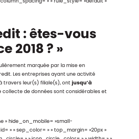
column_spacing= » » rule_style= »default »
dit : êtes-vous
e 2018 ? »
culièrement marquée par la mise en
edit. Les entreprises ayant une activité
 travers leur(s) filiale(s), ont
jusqu’à
e collecte de données sont considérables et
ne » hide_on_mobile= »small-
 » » id= » » sep_color= » » top_margin= »20px »
_circle= » » icon_circle_color= » » width= » »