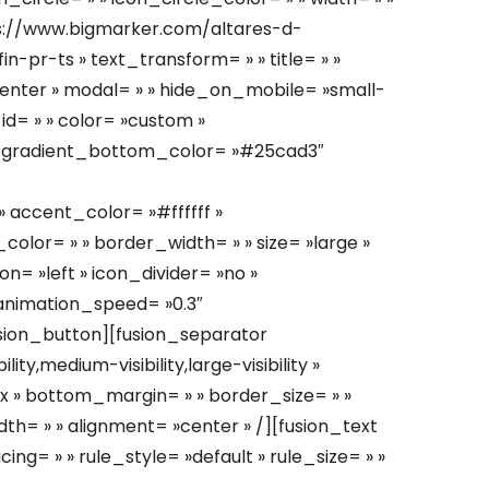
tps://www.bigmarker.com/altares-d-
pr-ts » text_transform= » » title= » »
»center » modal= » » hide_on_mobile= »small-
 » id= » » color= »custom »
_gradient_bottom_color= »#25cad3″
accent_color= »#ffffff »
lor= » » border_width= » » size= »large »
on= »left » icon_divider= »no »
 animation_speed= »0.3″
usion_button][fusion_separator
ty,medium-visibility,large-visibility »
px » bottom_margin= » » border_size= » »
idth= » » alignment= »center » /][fusion_text
g= » » rule_style= »default » rule_size= » »