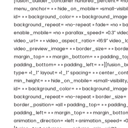
[fusion_builder_container hundred_percent= »no
menu_anchor= » » hide_on_mobile= »small-visibility,
id= » » background_color= » » background_image=
background_repeat= »no-repeat » fade= »no » b
enable_mobile= »no » parallax_speed= »0.3″ vid
video_url= » » video_aspect_ratio= »16:9″ video_
video_preview_image= » » border_size= » » border
margin_top= » » margin_bottom= » » padding_top=
padding_bottom= » » padding_left= » »][fusion_
type= »1_1″ layout= »1_1″ spacing= » » center_con
min_height= » » hide_on_mobile= »small-visibility,me
id= » » background_color= » » background_image= 
background_repeat= »no-repeat » border_size= »0
border_position= »all » padding_top= » » padding
padding_left= » » margin_top= » » margin_bottom
animation_direction= »left » animation_speed= »0.