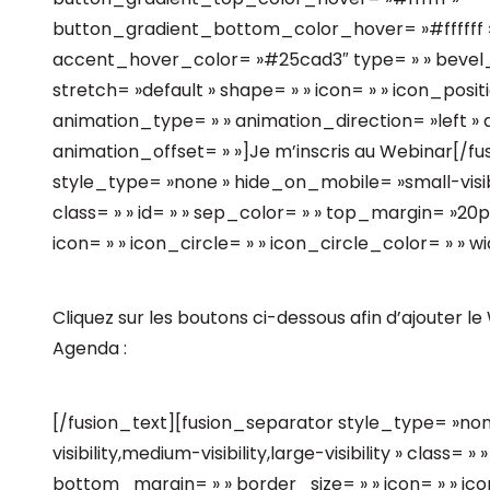
button_gradient_bottom_color_hover= »#ffffff » 
accent_hover_color= »#25cad3″ type= » » bevel_co
stretch= »default » shape= » » icon= » » icon_positi
animation_type= » » animation_direction= »left »
animation_offset= » »]Je m’inscris au Webinar[/f
style_type= »none » hide_on_mobile= »small-visibili
class= » » id= » » sep_color= » » top_margin= »20
icon= » » icon_circle= » » icon_circle_color= » » w
Cliquez sur les boutons ci-dessous afin d’ajouter 
Agenda :
[/fusion_text][fusion_separator style_type= »no
visibility,medium-visibility,large-visibility » class=
bottom_margin= » » border_size= » » icon= » » icon