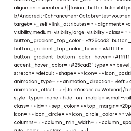
alignment= »center » /][fusion_button link= »ht
b/Anacredit-Ech-ance-en-Octobre-tes-vous-enfin-
target= »_self » link_attributes= » » alignment= 
visibility,medium-visibility,large-visibility » class= »
button_gradient_top_color= »#25cad3″ button
button_gradient_top_color_hover= »#ffffff »
button_gradient_bottom_color_hover= »#ffffff » 
accent_hover_color= »#25cad3″ type= » » bevel_co
stretch= »default » shape= » » icon= » » icon_positi
animation_type= » » animation_direction= »left »
animation_offset= » »]Je m’inscris au Webinar[/f
style_type= »none » hide_on_mobile= »small-visibili
class= » » id= » » sep_color= » » top_margin= »20
icon= » » icon_circle= » » icon_circle_color= » » w
columns= » » column_min_width= » » column_spacin
rule_color= » » class= » » id= » »]