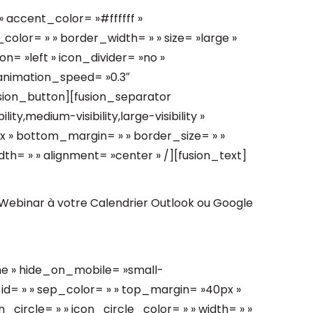
accent_color= »#ffffff »
lor= » » border_width= » » size= »large »
on= »left » icon_divider= »no »
 animation_speed= »0.3″
usion_button][fusion_separator
ty,medium-visibility,large-visibility »
px » bottom_margin= » » border_size= » »
idth= » » alignment= »center » /][fusion_text]
le Webinar à votre Calendrier Outlook ou Google
ne » hide_on_mobile= »small-
 » » id= » » sep_color= » » top_margin= »40px »
_circle= » » icon_circle_color= » » width= » »