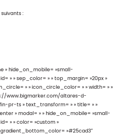
suivants :
ne » hide_on_mobile= »small-
 » » id= » » sep_color= » » top_margin= »20px »
_circle= » » icon_circle_color= » » width= » »
tps://www.bigmarker.com/altares-d-
pr-ts » text_transform= » » title= » »
»center » modal= » » hide_on_mobile= »small-
 » id= » » color= »custom »
_gradient_bottom_color= »#25cad3″