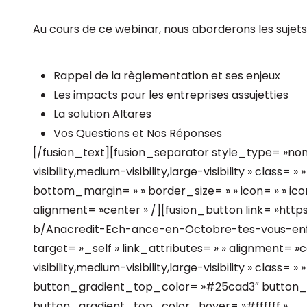
Au cours de ce webinar, nous aborderons les sujets 
Rappel de la règlementation et ses enjeux
Les impacts pour les entreprises assujetties
La solution Altares
Vos Questions et Nos Réponses
[/fusion_text][fusion_separator style_type= »no
visibility,medium-visibility,large-visibility » class=
bottom_margin= » » border_size= » » icon= » » icon
alignment= »center » /][fusion_button link= »ht
b/Anacredit-Ech-ance-en-Octobre-tes-vous-enfin-
target= »_self » link_attributes= » » alignment= 
visibility,medium-visibility,large-visibility » class= »
button_gradient_top_color= »#25cad3″ button
button_gradient_top_color_hover= »#ffffff »