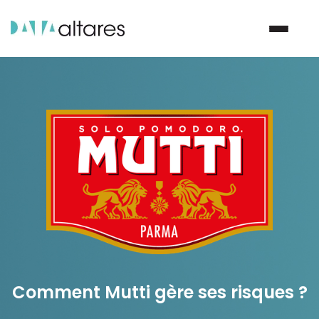
Nous contacter
Vos enjeux
Nos solutions
Nos data
Notre groupe
Comment Mutti gère ses risques ?
Nos partenaires