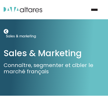
Nous contacter
Sales & marketing
Sales & Marketing
Vos enjeux
Connaître, segmenter et cibler le
Nos solutions
marché français
Nos data
Notre groupe
Nos partenaires