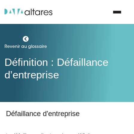
Nous contacter
Revenir au glossaire
Définition : Défaillance
Vos enjeux
d’entreprise
Nos solutions
Nos data
Défaillance d’entreprise
Notre groupe
Nos partenaires