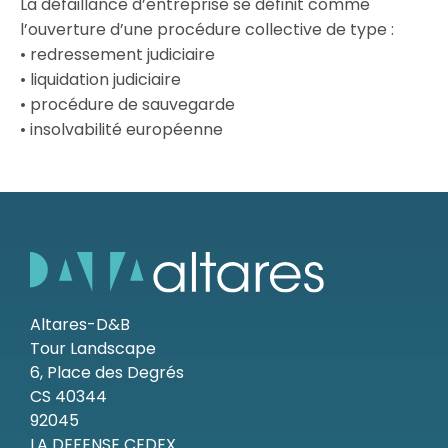
La défaillance d’entreprise se définit comme
l’ouverture d’une procédure collective de type :
Ressources
• redressement judiciaire
• liquidation judiciaire
• procédure de sauvegarde
• insolvabilité européenne
Altares-D&B
Tour Landscape
6, Place des Degrés
CS 40344
92045
LA DEFENSE CEDEX