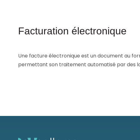
Les principes qui guident nos équipes et
Prendre de meilleures
nos engagements.
décisions ​et adopter les
Découvrir nos valeurs
bonnes stratégies​ grâce 
l’attitude de paiement
Facturation électronique
Une facture électronique est un document au for
permettant son traitement automatisé par des lo