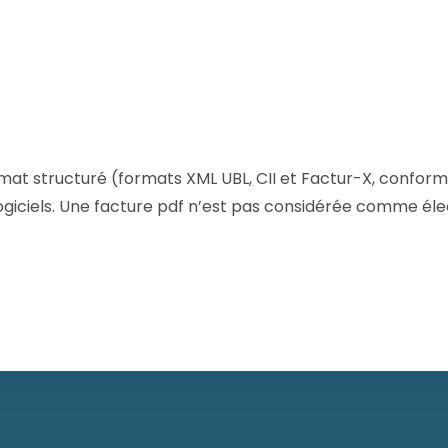
Consultez les informations relatives à
notre évaluation EcoVadis.
Consulter le rapport
à
mat structuré (formats XML UBL, CII et Factur-X, confor
giciels. Une facture pdf n’est pas considérée comme éle