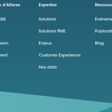
 d'Altares
Expertise
Ressour
D&B
Solutions
Evèneme
Solutions PME
Publicat
ssion
Enjeux
Blog
ment
Customer Experience
Nos data