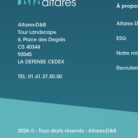
À propos
Altares 
Altares-D&B
Tour Landscape
ESG
6, Place des Degrés
CS 40344
Notre mi
92045
LA DEFENSE CEDEX
Recrute
TEL: 01.41.37.50.00
2026 © - Tous droits réservés - Altares-D&B