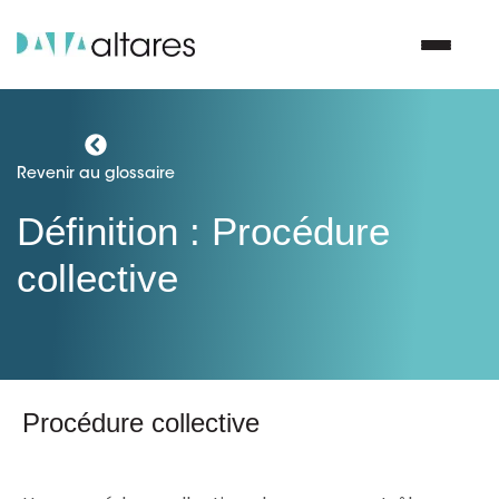
Nous contacter
Revenir au glossaire
Définition : Procédure
Vos enjeux
collective
Nos solutions
Nos data
Procédure collective
Notre groupe
Nos partenaires