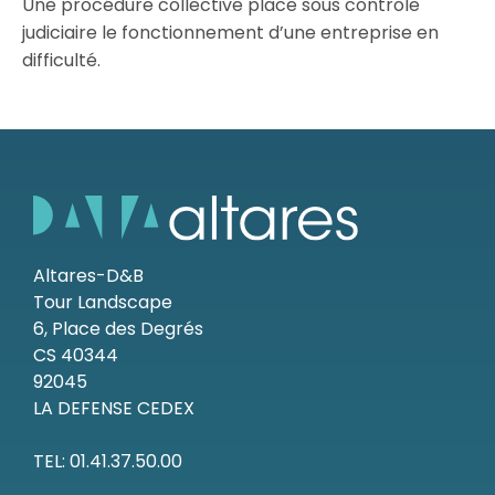
Une procédure collective place sous contrôle
judiciaire le fonctionnement d’une entreprise en
Ressources
difficulté.
Altares-D&B
Tour Landscape
6, Place des Degrés
CS 40344
92045
LA DEFENSE CEDEX
TEL: 01.41.37.50.00