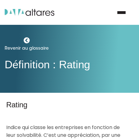
Nous contacter
Revenir au glossaire
Définition : Rating
Vos enjeux
Nos solutions
Nos data
Rating
Notre groupe
Indice qui classe les entreprises en fonction de
leur solvabilité. C’est une appréciation, par une
Nos partenaires