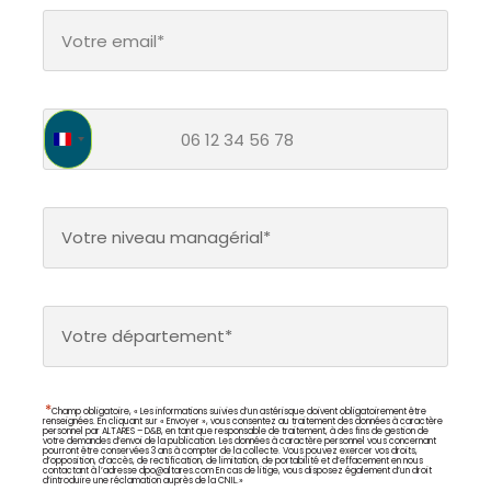
France +33
Votre niveau managérial*
Votre département*
*
Champ obligatoire, « Les informations suivies d’un astérisque doivent obligatoirement être
renseignées. En cliquant sur « Envoyer », vous consentez au traitement des données à caractère
personnel par ALTARES – D&B, en tant que responsable de traitement, à des fins de gestion de
votre demandes d’envoi de la publication. Les données à caractère personnel vous concernant
pourront être conservées 3 ans à compter de la collecte. Vous pouvez exercer vos droits,
d’opposition, d’accès, de rectification, de limitation, de portabilité et d’effacement en nous
contactant à l’adresse
dpo@altares.com
En cas de litige, vous disposez également d’un droit
d’introduire une réclamation auprès de la CNIL.»