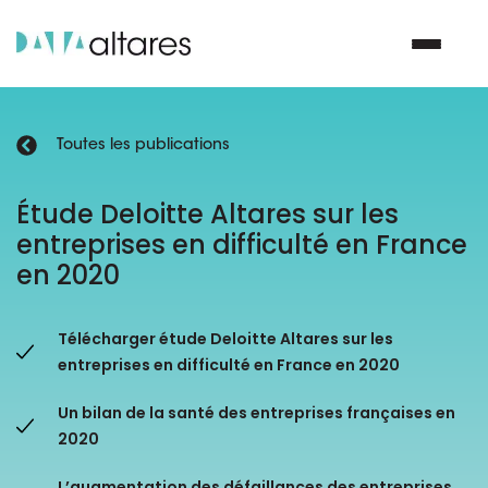
Toutes les publications
Nous contacter
Étude Deloitte Altares sur les
entreprises en difficulté en France
Vos enjeux
en 2020
Nos solutions
Télécharger étude Deloitte Altares sur les
Nos data
entreprises en difficulté en France en 2020
Un bilan de la santé des entreprises françaises en
Notre groupe
2020
Nos partenaires
L’augmentation des défaillances des entreprises