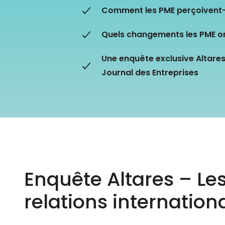
Les principes qui guident nos équipes et
Comment les PME perçoivent-el
Prendre de meilleures
nos engagements.
décisions ​et adopter les
Découvrir nos valeurs
bonnes stratégies​ grâce 
Quels changements les PME on
l’attitude de paiement
Une enquête exclusive Altares
Journal des Entreprises
Enquête Altares – Les
relations internation