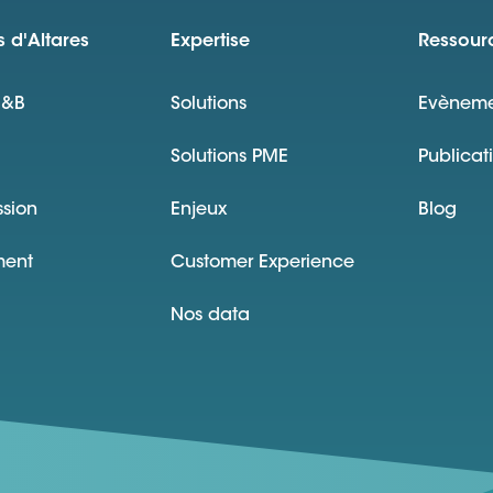
 d'Altares
Expertise
Ressour
D&B
Solutions
Evèneme
Solutions PME
Publicat
ssion
Enjeux
Blog
ment
Customer Experience
Nos data