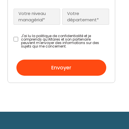
Votre niveau
Votre
managérial*
département*
J'ai lu la politique de confidentialité et je
comprends qu'Altares et son partenaire
peuvent m'envoyer des informations sur des
sujets qui me concernent.
Envoyer