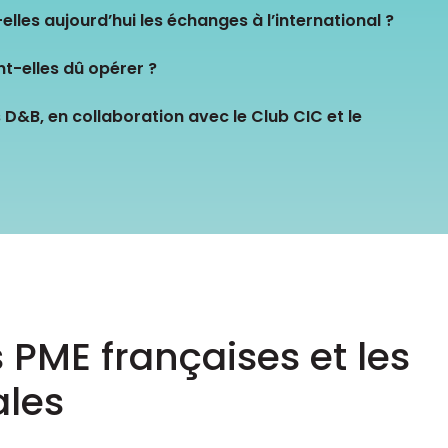
Consultez les informations relatives à
les aujourd’hui les échanges à l’international ?
notre évaluation EcoVadis.
Consulter le rapport
à
t-elles dû opérer ?
 D&B, en collaboration avec le Club CIC et le
 PME françaises et les
ales