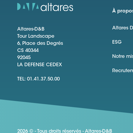
À propos
Altares 
Altares-D&B
Tour Landscape
ESG
6, Place des Degrés
CS 40344
Notre mi
92045
LA DEFENSE CEDEX
Recrute
TEL: 01.41.37.50.00
2026 © - Tous droits réservés - Altares-D&B