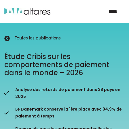
Toutes les publications
Nous contacter
Étude Cribis sur les
comportements de paiement
Vos enjeux
dans le monde – 2026
Nos solutions
Analyse des retards de paiement dans 38 pays en
Nos data
2025
Le Danemark conserve la 1ère place avec 94,9% de
Notre groupe
paiement à temps
Nos partenaires
Dans quels pays les entreprises sont-elles les