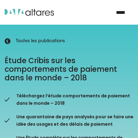
Toutes les publications
Nous contacter
Étude Cribis sur les
comportements de paiement
Vos enjeux
dans le monde – 2018
Nos solutions
Téléchargez l’étude comportements de paiement
Nos data
dans le monde – 2018
Une quarantaine de pays analysés pour se faire une
Notre groupe
idée des usages et des délais de paiement
Nos partenaires
Une Étude complète sur les comportements de