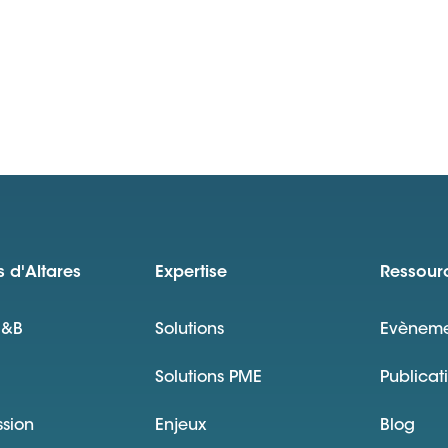
 d'Altares
Expertise
Ressour
D&B
Solutions
Evèneme
Solutions PME
Publicat
ssion
Enjeux
Blog