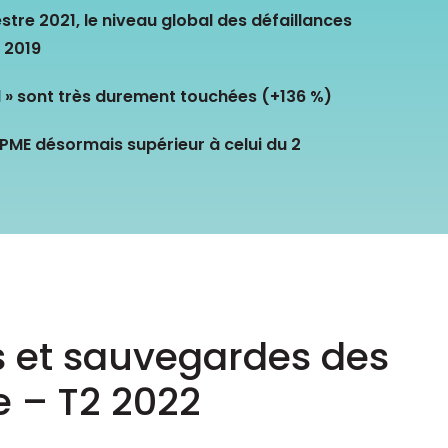
Consultez les informations relatives à
stre 2021, le niveau global des défaillances
notre évaluation EcoVadis.
e 2019
Consulter le rapport
à
d » sont très durement touchées (+136 %)
 PME désormais supérieur à celui du 2
s et sauvegardes des
e – T2 2022