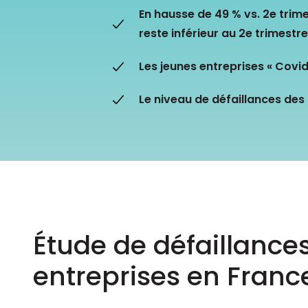
Les principes qui guident nos équipes et
En hausse de 49 % vs. 2e trime
Prendre de meilleures
nos engagements.
décisions ​et adopter les
reste inférieur au 2e trimestr
Découvrir nos valeurs
bonnes stratégies​ grâce 
l’attitude de paiement
Les jeunes entreprises « Covi
Le niveau de défaillances des
Étude de défaillance
entreprises en Franc