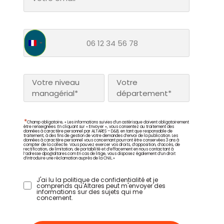
France +33
Votre niveau
Votre
managérial*
département*
*
Champ obligatoire, « Les informations suivies d’un astérisque doivent obligatoirement
être renseignées. En cliquant sur « Envoyer », vous consentez au traitement des
données à caractère personnel par ALTARES – D&B, en tant que responsable de
traitement, à des fins de gestion de votre demandes d’envoi de la publication. Les
données à caractère personnel vous concernant pourront être conservées 3 ans à
compter de la collecte. Vous pouvez exercer vos droits, d’opposition, d’accès, de
rectification, de limitation, de portabilité et d’effacement en nous contactant à
l’adresse
dpo@altares.com
En cas de litige, vous disposez également d’un droit
d’introduire une réclamation auprès de la CNIL.»
J'ai lu la politique de confidentialité et je
comprends qu'Altares peut m'envoyer des
informations sur des sujets qui me
concernent.