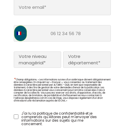
France +33
Votre niveau
Votre
managérial*
département*
*
Champ obligatoire, « Les informations suivies d’un astérisque doivent obligatoirement
être renseignées. En cliquant sur « Envoyer », vous consentez au traitement des
données à caractère personnel par ALTARES – D&B, en tant que responsable de
traitement, à des fins de gestion de votre demandes d’envoi de la publication. Les
données à caractère personnel vous concernant pourront être conservées 3 ans à
compter de la collecte. Vous pouvez exercer vos droits, d’opposition, d’accès, de
rectification, de limitation, de portabilité et d’effacement en nous contactant à
l’adresse
dpo@altares.com
En cas de litige, vous disposez également d’un droit
d’introduire une réclamation auprès de la CNIL.»
J'ai lu la politique de confidentialité et je
comprends qu'Altares peut m'envoyer des
informations sur des sujets qui me
concernent.