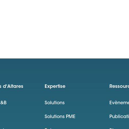
 d'Altares
Expertise
Ressour
D&B
Solutions
Evèneme
Solutions PME
Publicat