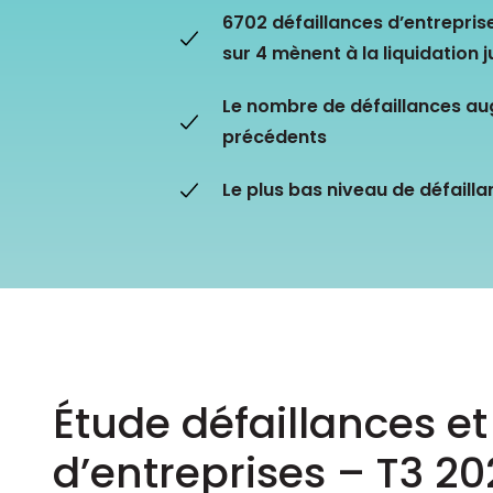
Les principes qui guident nos équipes et
6702 défaillances d’entrepris
Prendre de meilleures
nos engagements.
décisions ​et adopter les
sur 4 mènent à la liquidation j
Découvrir nos valeurs
bonnes stratégies​ grâce 
l’attitude de paiement
Le nombre de défaillances au
précédents
Le plus bas niveau de défaill
Étude défaillances e
d’entreprises – T3 2