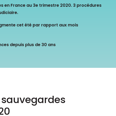
Consultez les informations relatives à
es en France au 3e trimestre 2020. 3 procédures
notre évaluation EcoVadis.
udiciaire.
Consulter le rapport
à
gmente cet été par rapport aux mois
ances depuis plus de 30 ans
t sauvegardes
020