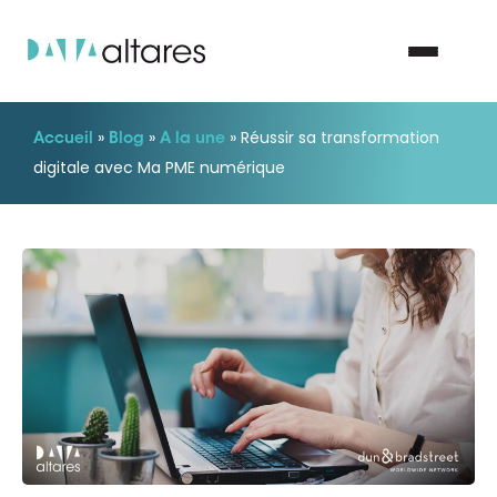
»
»
»
Réussir sa transformation
Accueil
Blog
A la une
Nous contacter
digitale avec Ma PME numérique
Vos enjeux
Nos solutions
Nos data
Notre groupe
Nos partenaires