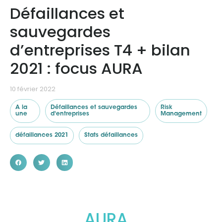
Défaillances et
sauvegardes
Ressources
d’entreprises T4 + bilan
2021 : focus AURA
10 février 2022
A la
Défaillances et sauvegardes
Risk
une
d'entreprises
Management
défaillances 2021
Stats défaillances
AURA