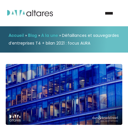
»
»
»
Défaillances et sauvegardes
Accueil
Blog
A la une
Nous contacter
d’entreprises T4 + bilan 2021 : focus AURA
Vos enjeux
Nos solutions
Nos data
Notre groupe
Nos partenaires