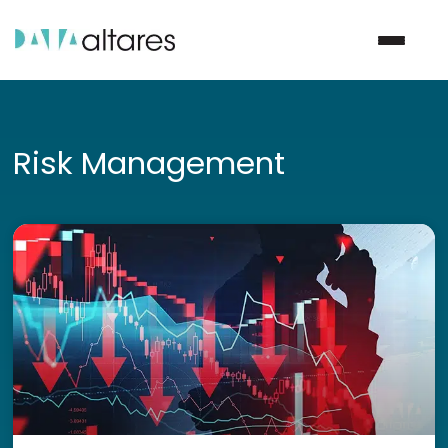
Nous contacter
Risk Management
Vos enjeux
Nos solutions
Nos data
Notre groupe
Nos partenaires