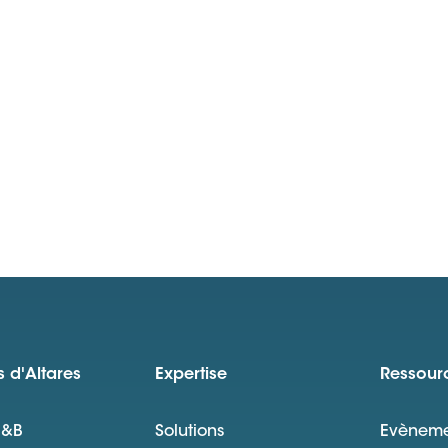
 d'Altares
Expertise
Ressour
D&B
Solutions
Evèneme