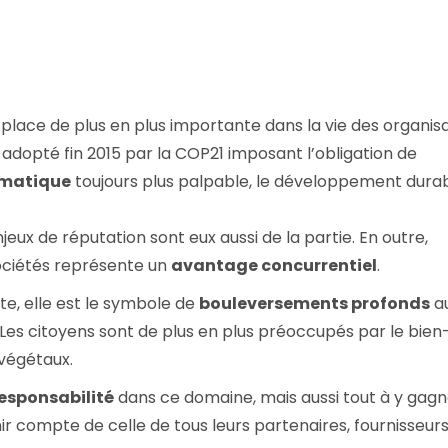
Consultez les informations relatives à
notre évaluation EcoVadis.
à
Consulter le rapport
 place de plus en plus importante dans la vie des organisa
dopté fin 2015 par la COP21 imposant l’obligation de
limatique
toujours plus palpable, le développement durab
njeux de réputation sont eux aussi de la partie. En outre,
ociétés représente un
avantage concurrentiel
.
te, elle est le symbole de
bouleversements profonds
au
. Les citoyens sont de plus en plus préoccupés par le bien
 végétaux.
responsabilité
dans ce domaine, mais aussi tout à y gagne
ir compte de celle de tous leurs partenaires, fournisseurs