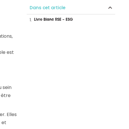
et en replay
Dans cet article
Livre Blanc RSE – ESG
tions,
le est
 sein
-être
r. Elles
 et