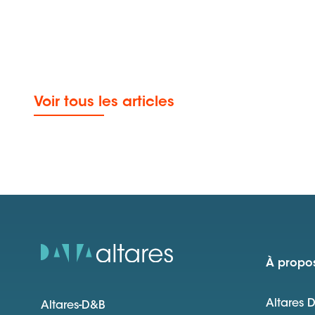
Voir tous les articles
À propos
Altares 
Altares-D&B