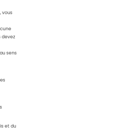
, vous
ucune
s devez
 au sens
des
s
s et du