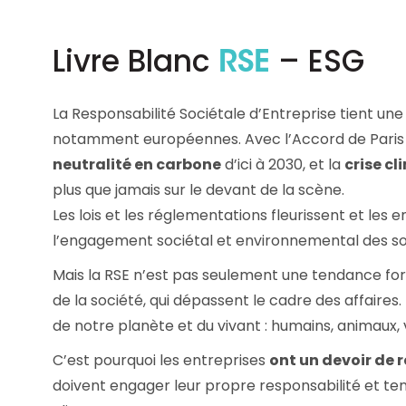
Les principes qui guident nos équipes et
Prendre de meilleures
nos engagements.
décisions ​et adopter les
Livre Blanc
– ESG
bonnes stratégies​ grâce 
RSE
Découvrir nos valeurs
l’attitude de paiement
La Responsabilité Sociétale d’Entreprise tient une
notamment européennes. Avec l’Accord de Paris a
neutralité en carbone
d’ici à 2030, et la
crise c
plus que jamais sur le devant de la scène.
Les lois et les réglementations fleurissent et les e
l’engagement sociétal et environnemental des s
Mais la RSE n’est pas seulement une tendance for
de la société, qui dépassent le cadre des affaires
de notre planète et du vivant : humains, animaux,
C’est pourquoi les entreprises
ont un devoir de 
doivent engager leur propre responsabilité et ten