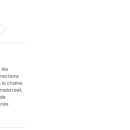
 les
irections
 la chaine
radstreet,
 de
ccès