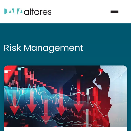
Nous contacter
Risk Management
Vos enjeux
Nos solutions
Nos data
Notre groupe
Nos partenaires