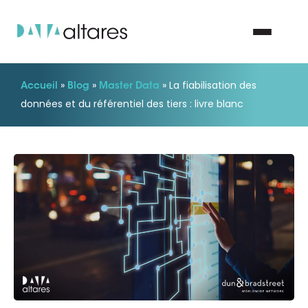
»
»
»
La fiabilisation des
Accueil
Blog
Master Data
Nous contacter
données et du référentiel des tiers : livre blanc
Vos enjeux
Nos solutions
Nos data
Notre groupe
Nos partenaires