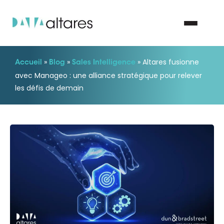
»
»
»
Altares fusionne
Accueil
Blog
Sales Intelligence
Nous contacter
avec Manageo : une alliance stratégique pour relever
les défis de demain
Vos enjeux
Nos solutions
Nos data
Notre groupe
Nos partenaires