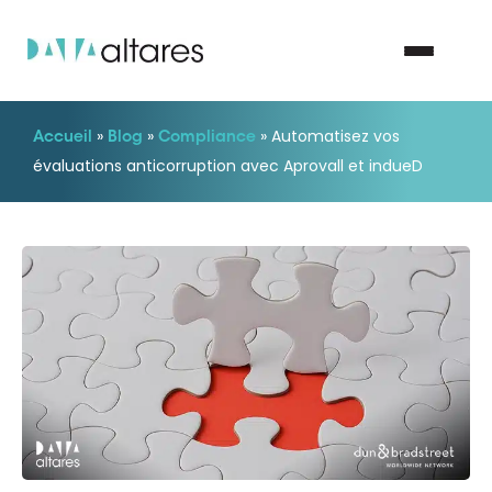
»
»
»
Automatisez vos
Accueil
Blog
Compliance
Nous contacter
évaluations anticorruption avec Aprovall et indueD
Vos enjeux
Nos solutions
Nos data
Notre groupe
Nos partenaires