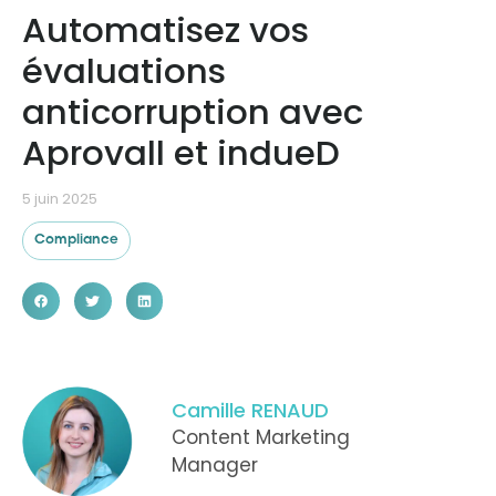
Automatisez vos
évaluations
Ressources
anticorruption avec
Aprovall et indueD
5 juin 2025
Compliance
Camille RENAUD
Content Marketing
Manager