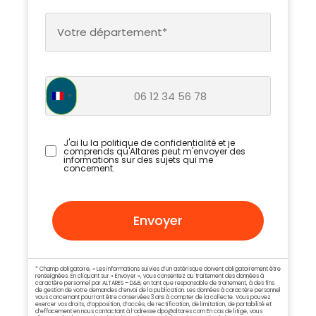
Votre département*
France +33
J'ai lu la politique de confidentialité et je
comprends qu'Altares peut m'envoyer des
informations sur des sujets qui me
concernent.
Envoyer
* Champ obligatoire, « Les informations suivies d’un astérisque doivent obligatoirement être
renseignées. En cliquant sur « Envoyer », vous consentez au traitement des données à
caractère personnel par ALTARES – D&B, en tant que responsable de traitement, à des fins
de gestion de votre demandes d’envoi de la publication. Les données à caractère personnel
vous concernant pourront être conservées 3 ans à compter de la collecte. Vous pouvez
exercer vos droits, d’opposition, d’accès, de rectification, de limitation, de portabilité et
d’effacement en nous contactant à l’adresse
dpo@altares.com
En cas de litige, vous