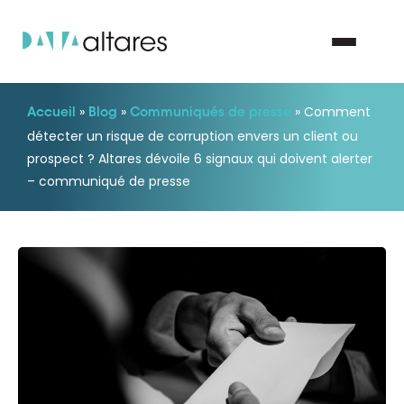
»
»
»
Comment
Accueil
Blog
Communiqués de presse
Nous contacter
détecter un risque de corruption envers un client ou
prospect ? Altares dévoile 6 signaux qui doivent alerter
– communiqué de presse
Vos enjeux
Nos solutions
Nos data
Notre groupe
Nos partenaires